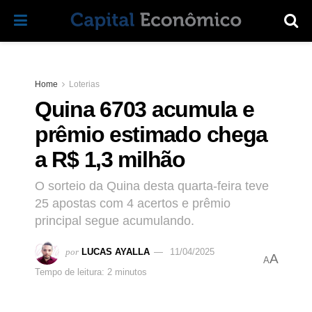
Home
Loterias
Quina 6703 acumula e
prêmio estimado chega
a R$ 1,3 milhão
O sorteio da Quina desta quarta-feira teve
25 apostas com 4 acertos e prêmio
principal segue acumulando.
por
LUCAS AYALLA
11/04/2025
A
A
Tempo de leitura: 2 minutos