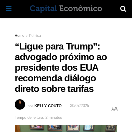
Home
Política
“Ligue para Trump”:
advogado próximo ao
presidente dos EUA
recomenda diálogo
direto sobre tarifas
por
KELLY COUTO
30/07/2025
A
A
Tempo de leitura: 2 minutos