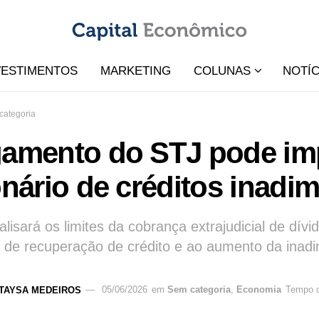
VESTIMENTOS
MARKETING
COLUNAS
NOTÍC
categoria
gamento do STJ pode im
onário de créditos inadi
alisará os limites da cobrança extrajudicial de dí
de recuperação de crédito e ao aumento da inadi
TAYSA MEDEIROS
05/06/2026
em
Sem categoria
,
Economia
Tempo d