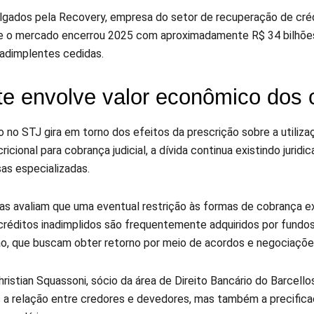
lgados pela Recovery, empresa do setor de recuperação de créd
e o mercado encerrou 2025 com aproximadamente R$ 34 bilhõ
nadimplentes cedidas.
e envolve valor econômico dos c
o no STJ gira em torno dos efeitos da prescrição sobre a utili
ricional para cobrança judicial, a dívida continua existindo jur
as especializadas.
tas avaliam que uma eventual restrição às formas de cobrança ex
créditos inadimplidos são frequentemente adquiridos por fundos
o, que buscam obter retorno por meio de acordos e negociaçõ
ristian Squassoni, sócio da área de Direito Bancário do Barcell
 a relação entre credores e devedores, mas também a precificaçã