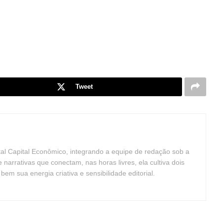
Tweet
tal Capital Econômico, integrando a equipe de redação sob a
arrativas que conectam, nas horas livres, ela cultiva dois
m sua energia criativa e sensibilidade editorial.