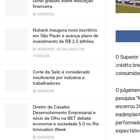
curso gratuito sobre educação
financeira
06/08/2026
Nubank inaugura novo escritório
em São Paulo e avança plano de
investimento de R$ 2,5 bilhões.
06/08/2026 - ATUALIZADO EM:
07/08/2026
O Superior
crédito bra
Corte da Selic é considerado
consumidor
insuficiente por indústria e
trabalhadores
O julgamen
06/08/2026
pesquisa “
encerrou 2
Diretor da Casales
Desenvolvimento Empresarial e
inadimplen
sócio da Olho na BET debate
performado
economia e sociedade 5.0 no Rio
Innovation Week
expectativ
06/08/2026