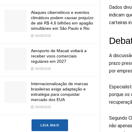
Dados divu
Ataques cibernéticos e eventos
indicam qu
climáticos podem causar prejuízo
carteiras i
de até R$ 4,6 bilhões em apagão
simultâneo em São Paulo e Rio
05/08/2026
Debat
Aeroporto de Macaé voltará a
A discussã
receber voos comerciais
regulares em 2027
prazo presc
05/08/2026
por empres
Internacionalização de marcas
Especialis
brasileiras exige adaptação e
porque os 
estratégia para conquistar
mercado dos EUA
recuperaçã
05/08/2026
Segundo Ch
não apenas
LEIA MAIS