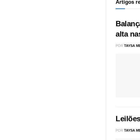
Artigos 
Balanç
alta n
POR
TAYSA M
Leilõe
POR
TAYSA M