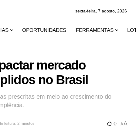
sexta-feira, 7 agosto, 2026
IAS
OPORTUNIDADES
FERRAMENTAS
LO
pactar mercado
mplidos no Brasil
vidas prescritas em meio ao crescimento do
mplência.
A
0
e leitura: 2 minutos
A