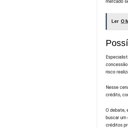
mercado se
Ler
O M
Possí
Especialis
concessão 
risco reali
Nesse cená
crédito, c
O debate, 
buscar um 
créditos pr