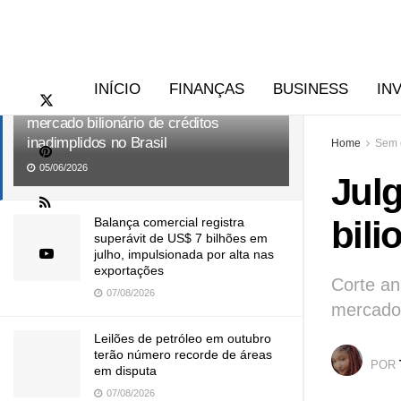
RECENTES
TENDÊNCIAS
INÍCIO
FINANÇAS
BUSINESS
IN
Julgamento do STJ pode impactar
mercado bilionário de créditos
inadimplidos no Brasil
Home
Sem 
05/06/2026
Jul
bili
Balança comercial registra
superávit de US$ 7 bilhões em
julho, impulsionada por alta nas
exportações
Corte an
07/08/2026
mercado 
Leilões de petróleo em outubro
terão número recorde de áreas
POR
em disputa
07/08/2026