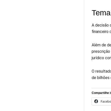
Tema 
A decisão 
financeiro 
Além de def
prescrição
jurídico c
O resultad
de bilhões 
Compartilhe i
Faceb