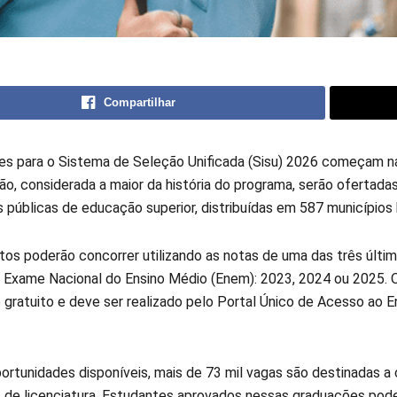
Compartilhar
ões para o Sistema de Seleção Unificada (Sisu) 2026 começam na
ão, considerada a maior da história do programa, serão ofertada
s públicas de educação superior, distribuídas em 587 municípios b
tos poderão concorrer utilizando as notas de uma das três últi
 Exame Nacional do Ensino Médio (Enem): 2023, 2024 ou 2025. 
 gratuito e deve ser realizado pelo Portal Único de Acesso ao E
portunidades disponíveis, mais de 73 mil vagas são destinadas a
s de licenciatura. Estudantes aprovados nessas graduações pod