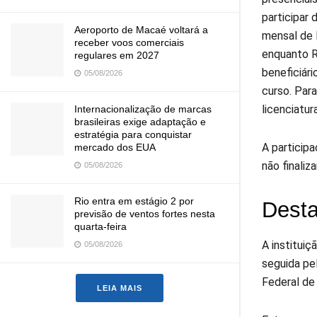
participar
Aeroporto de Macaé voltará a
mensal de 
receber voos comerciais
enquanto R
regulares em 2027
beneficiár
05/08/2026
curso. Para
licenciatur
Internacionalização de marcas
brasileiras exige adaptação e
estratégia para conquistar
A particip
mercado dos EUA
não finali
05/08/2026
Rio entra em estágio 2 por
Desta
previsão de ventos fortes nesta
quarta-feira
A institui
05/08/2026
seguida pe
Federal de
LEIA MAIS