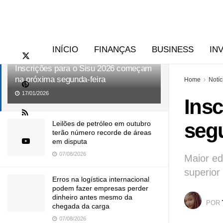
RECENTES
TENDÊNCIAS
INÍCIO
FINANÇAS
BUSINESS
IN
Inscrições para o Sisu 2026 começam
na próxima segunda-feira
Home
Notíc
17/01/2026
Ins
segu
Leilões de petróleo em outubro
terão número recorde de áreas
em disputa
07/08/2026
Maior ed
superior
Erros na logística internacional
podem fazer empresas perder
dinheiro antes mesmo da
POR
chegada da carga
07/08/2026