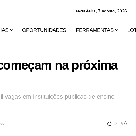
sexta-feira, 7 agosto, 2026
IAS
OPORTUNIDADES
FERRAMENTAS
LO
6 começam na próxima
l vagas em instituições públicas de ensino
A
0
tos
A