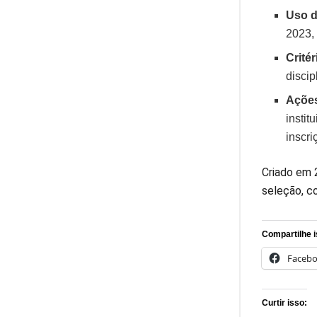
Uso d
2023,
Crité
discip
Ações
insti
inscri
Criado em 2
seleção, c
Compartilhe i
Faceb
Curtir isso: