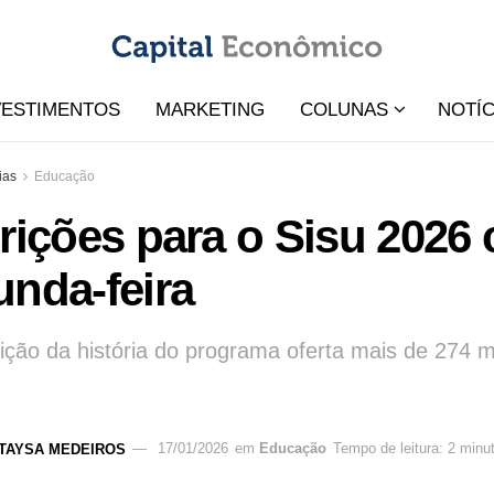
VESTIMENTOS
MARKETING
COLUNAS
NOTÍC
ias
Educação
crições para o Sisu 202
nda-feira
ição da história do programa oferta mais de 274 mi
TAYSA MEDEIROS
17/01/2026
em
Educação
Tempo de leitura: 2 minu