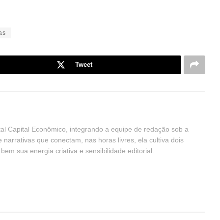
as
Tweet
tal Capital Econômico, integrando a equipe de redação sob a
arrativas que conectam, nas horas livres, ela cultiva dois
m sua energia criativa e sensibilidade editorial.