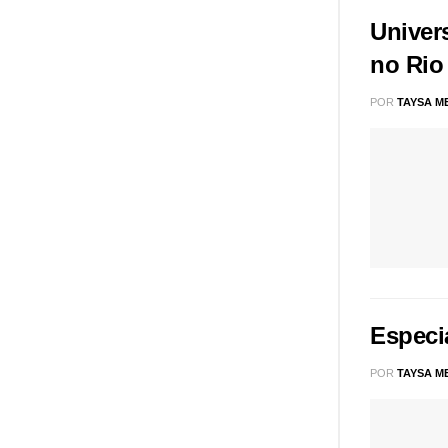
Univer
no Rio
POR
TAYSA M
Especi
POR
TAYSA M