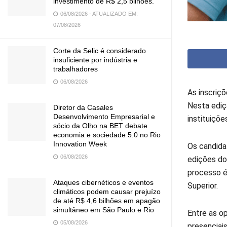
investimento de R$ 2,5 bilhões.
06/08/2026 - ATUALIZADO EM:
07/08/2026
Corte da Selic é considerado
insuficiente por indústria e
trabalhadores
06/08/2026
As inscriç
Nesta ediç
Diretor da Casales
Desenvolvimento Empresarial e
instituiçõe
sócio da Olho na BET debate
economia e sociedade 5.0 no Rio
Innovation Week
Os candida
06/08/2026
edições do
processo é
Ataques cibernéticos e eventos
Superior.
climáticos podem causar prejuízo
de até R$ 4,6 bilhões em apagão
simultâneo em São Paulo e Rio
Entre as o
05/08/2026
presenciai