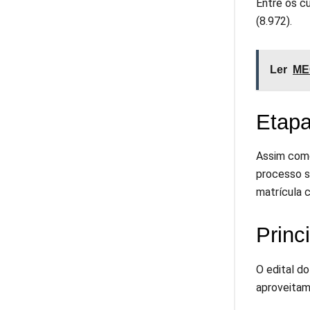
Entre os c
(8.972).
Ler
MEC
Etapa
Assim como
processo s
matrícula 
Princ
O edital do
aproveitam