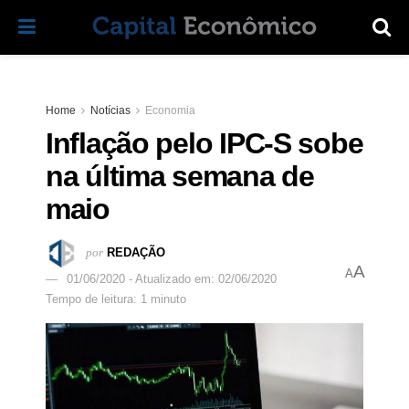
Home
Notícias
Economia
Inflação pelo IPC-S sobe
na última semana de
maio
por
REDAÇÃO
A
A
01/06/2020 - Atualizado em: 02/06/2020
Tempo de leitura: 1 minuto