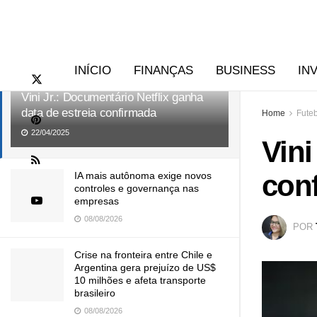
RECENTES
TENDÊNCIAS
INÍCIO
FINANÇAS
BUSINESS
IN
Vini Jr.: Documentário Netflix ganha
data de estreia confirmada
Home
Fute
22/04/2025
Vini
con
IA mais autônoma exige novos
controles e governança nas
empresas
08/08/2026
POR
Crise na fronteira entre Chile e
Argentina gera prejuízo de US$
10 milhões e afeta transporte
brasileiro
08/08/2026