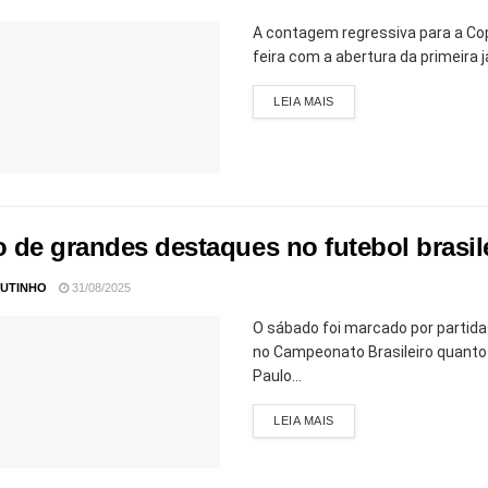
A contagem regressiva para a Co
feira com a abertura da primeira j
LEIA MAIS
 de grandes destaques no futebol brasile
UTINHO
31/08/2025
O sábado foi marcado por partidas
no Campeonato Brasileiro quanto n
Paulo...
LEIA MAIS