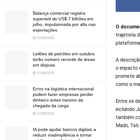
Balança comercial registra
superávit de US$ 7 bilhões em
julho, impulsionada por alta nas
O document
exportações
trajetória 
07/08/2026
plataforma 
Leilões de petróleo em outubro
A descrição
terão número recorde de áreas
em disputa
o impacto e
07/08/2026
promete ab
como o maio
Erros na logística internacional
podem fazer empresas perder
dinheiro antes mesmo da
Entre os d
chegada da carga
incluindo 
07/08/2026
também com
Madri, Tati
IA pode ajudar bancos digitais a
reduzir inadimplência e tornar