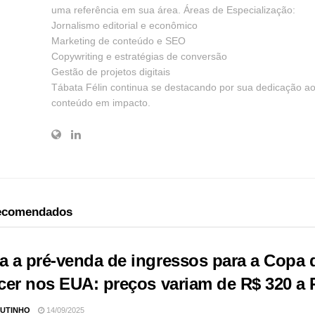
uma referência em sua área. Áreas de Especialização:
Jornalismo editorial e econômico
Marketing de conteúdo e SEO
Copywriting e estratégias de conversão
Gestão de projetos digitais
Tábata Félin continua se destacando por sua dedicação a
conteúdo em impacto.
recomendados
 a pré-venda de ingressos para a Copa 
cer nos EUA: preços variam de R$ 320 a 
UTINHO
14/09/2025