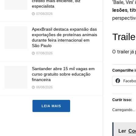
crédito mais eficiente, diz
‘Baile, Vin
especialista
lesões
,
tí
07/08/2026
perspectiva
ApexBrasil destaca expansão das
Trail
exportações de proteínas animais
durante feira internacional em
São Paulo
O trailer j
07/08/2026
Santander abre 15 mil vagas em
Compartilhe i
curso gratuito sobre educação
financeira
Faceb
06/08/2026
Curtir isso:
LEIA MAIS
Carregando...
Ler
Coq