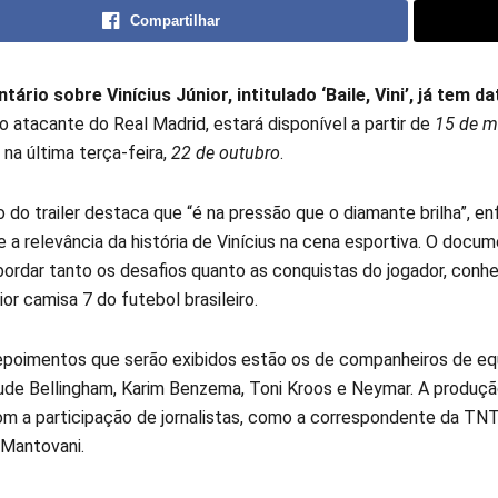
Compartilhar
ário sobre Vinícius Júnior, intitulado ‘Baile, Vini’, já tem da
do atacante do Real Madrid, estará disponível a partir de
15 de m
na última terça-feira,
22 de outubro
.
 do trailer destaca que “é na pressão que o diamante brilha”, en
 a relevância da história de Vinícius na cena esportiva. O docum
ordar tanto os desafios quanto as conquistas do jogador, conh
r camisa 7 do futebol brasileiro.
epoimentos que serão exibidos estão os de companheiros de eq
Jude Bellingham, Karim Benzema, Toni Kroos e Neymar. A produç
 a participação de jornalistas, como a correspondente da TN
 Mantovani.