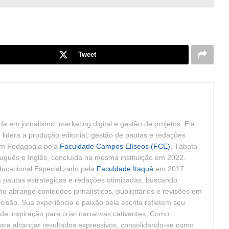
Tweet
da em jornalismo, marketing digital e gestão de projetos. Ela
, lidera a produção editorial, gestão de pautas e redações
em Pedagogia pela
Faculdade Campos Elíseos (FCE)
, Tábata
uguês e Inglês, concluída na mesma instituição em 2022.
ucacional Especializado pela
Faculdade Itaquá
em 2017.
 pautas estratégicas e redações otimizadas, buscando
ho abrange conteúdos jornalísticos, publicitários e revisões em
isão. Sua experiência e paixão pela escrita refletem seu
 de inspiração para criar narrativas cativantes. Como
e para alcançar resultados expressivos, consolidando-se como