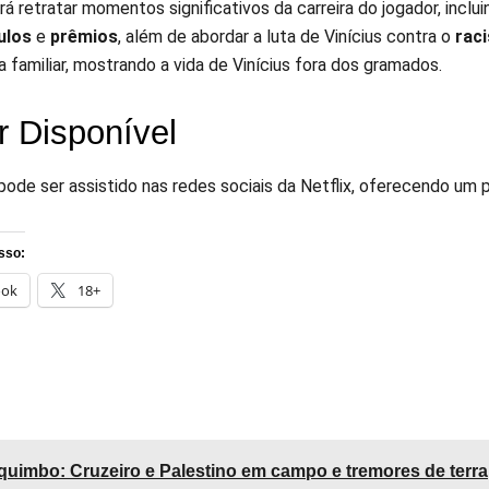
i’ irá retratar momentos significativos da carreira do jogador, inclu
tulos
e
prêmios
, além de abordar a luta de Vinícius contra o
rac
 familiar, mostrando a vida de Vinícius fora dos gramados.
er Disponível
á pode ser assistido nas redes sociais da Netflix, oferecendo um p
sso:
ook
18+
uimbo: Cruzeiro e Palestino em campo e tremores de terra