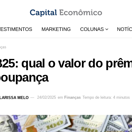
VESTIMENTOS
MARKETING
COLUNAS
NOTÍC
nças
5: qual o valor do prêm
poupança
LARISSA MELO
24/02/2025
em
Finanças
Tempo de leitura: 4 minutos