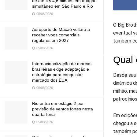
de até R$ 4,6 bilhões em apagão
simultâneo em São Paulo e Rio
05/08/2026
O Big Brot
Aeroporto de Macaé voltará a
eventual v
receber voos comerciais
regulares em 2027
também com
05/08/2026
Qual 
Internacionalização de marcas
brasileiras exige adaptação e
Desde sua 
estratégia para conquistar
mercado dos EUA
dinâmica do
05/08/2026
milhão, ma
patrocínio
Rio entra em estágio 2 por
previsão de ventos fortes nesta
quarta-feira
Em edições 
05/08/2026
chegou a s
também pod