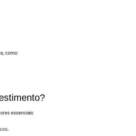
os, como:
estimento?
ores essenciais:
scos.