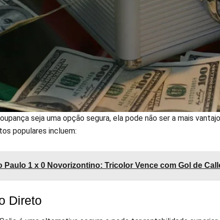
oupança seja uma opção segura, ela pode não ser a mais vantajos
tos populares incluem:
 Paulo 1 x 0 Novorizontino: Tricolor Vence com Gol de Call
o Direto