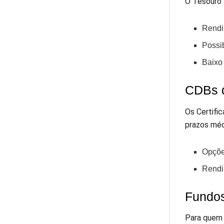
O Tesouro 
Rendi
Possi
Baixo 
CDBs 
Os Certifi
prazos méd
Opçõe
Rendi
Fundos 
Para quem 