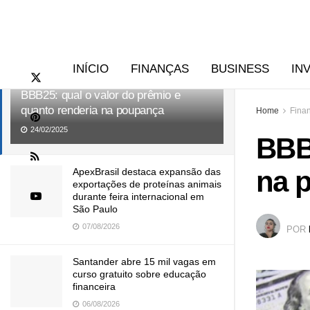
RECENTES
TENDÊNCIAS
INÍCIO
FINANÇAS
BUSINESS
IN
BBB25: qual o valor do prêmio e
quanto renderia na poupança
Home
Fina
24/02/2025
BBB2
na 
ApexBrasil destaca expansão das
exportações de proteínas animais
durante feira internacional em
São Paulo
07/08/2026
POR
Santander abre 15 mil vagas em
curso gratuito sobre educação
financeira
06/08/2026