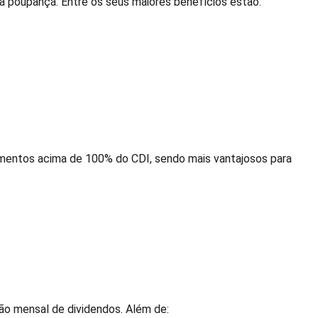
 à poupança. Entre os seus maiores benefícios estão:
mentos acima de 100% do CDI, sendo mais vantajosos para
ção mensal de dividendos. Além de: