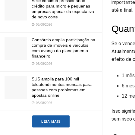
Selic continua pressionando
importante
crédito para micro e pequenas
até a final.
empresas apesar da expectativa
de novo corte
05/08/2026
Quant
Consórcio amplia participação na
Se o vence
compra de imóveis e veículos
com avanço do planejamento
Atualmente
financeiro
efeito de 
05/08/2026
1 mês
SUS amplia para 100 mil
teleatendimentos mensais para
6 mes
pessoas com problemas em
apostas online
12 me
05/08/2026
Isso signi
sem risco 
LEIA MAIS