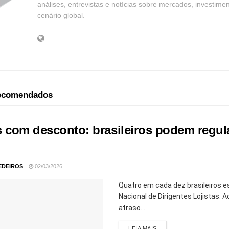
análises, entrevistas e notícias sobre mercados, investime
cenário global.
recomendados
 com desconto: brasileiros podem regular
EDEIROS
02/03/2026
Quatro em cada dez brasileiros 
Nacional de Dirigentes Lojistas.
atraso...
LEIA MAIS