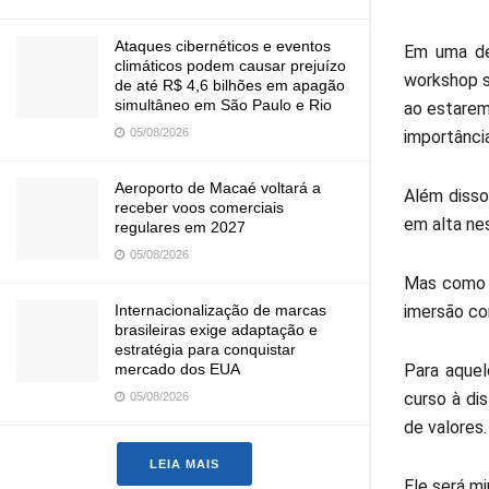
Ataques cibernéticos e eventos
Em uma del
climáticos podem causar prejuízo
workshop so
de até R$ 4,6 bilhões em apagão
simultâneo em São Paulo e Rio
ao estarem
05/08/2026
importânci
Aeroporto de Macaé voltará a
Além disso
receber voos comerciais
em alta ne
regulares em 2027
05/08/2026
Mas como p
Internacionalização de marcas
imersão co
brasileiras exige adaptação e
estratégia para conquistar
mercado dos EUA
Para aquel
curso à di
05/08/2026
de valores.
LEIA MAIS
Ele será m