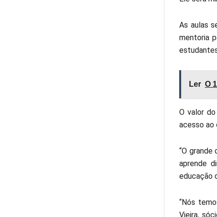
As aulas s
mentoria p
estudantes
Ler
O 1
O valor do
acesso ao 
“O grande 
aprende d
educação d
“Nós temos
Vieira, só