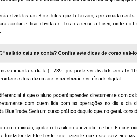
erão divididas em 8 módulos que totalizam, aproximadamente, 
ara auxiliar e tirar dúvidas e, terão acesso a Lives, onde os
.
3º salário caiu na conta? Confira sete dicas de como usá-lo 
 investimento é de R﹩ 289, que pode ser dividido em até 10 v
conteúdo durante um ano e receberão certificado digital.
diferencial é que o aluno poderá aprender diretamente com os br
iretamente com quem lida com as operações no dia a dia d
a BlueTrade. Será um curso prático daquilo que, no geral, con
 como missão, ajudar o brasileiro a investir melhor. E esse 
cio fundador da BlueTrade, que garante que esse será apenas 