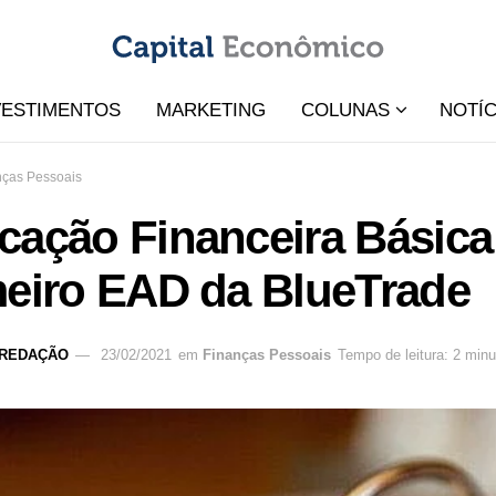
VESTIMENTOS
MARKETING
COLUNAS
NOTÍC
nças Pessoais
cação Financeira Básica
meiro EAD da BlueTrade
REDAÇÃO
23/02/2021
em
Finanças Pessoais
Tempo de leitura: 2 min