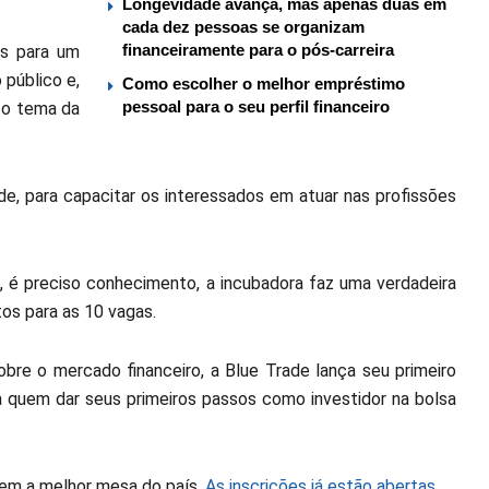
Longevidade avança, mas apenas duas em
cada dez pessoas se organizam
financeiramente para o pós-carreira
is para um
 público e,
Como escolher o melhor empréstimo
pessoal para o seu perfil financeiro
 o tema da
e, para capacitar os interessados em atuar nas profissões
 é preciso conhecimento, a incubadora faz uma verdadeira
os para as 10 vagas.
bre o mercado financeiro, a Blue Trade lança seu primeiro
ra quem dar seus primeiros passos como investidor na bolsa
 tem a melhor mesa do país.
As inscrições já estão abertas.