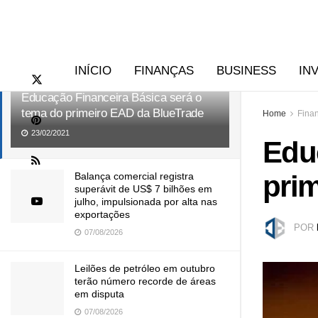
RECENTES
TENDÊNCIAS
INÍCIO
FINANÇAS
BUSINESS
IN
Educação Financeira Básica será o
tema do primeiro EAD da BlueTrade
Home
Fina
23/02/2021
Edu
pri
Balança comercial registra
superávit de US$ 7 bilhões em
julho, impulsionada por alta nas
exportações
POR
07/08/2026
Leilões de petróleo em outubro
terão número recorde de áreas
em disputa
07/08/2026