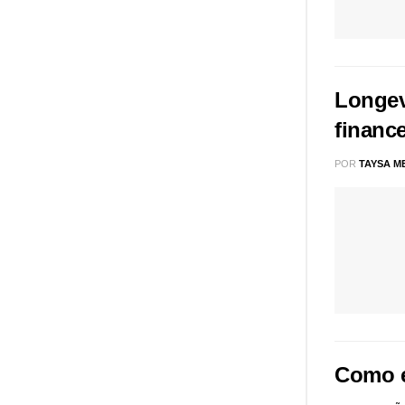
Longev
finance
POR
TAYSA M
Como e