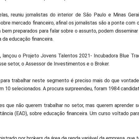
as, reuniu jornalistas do interior de São Paulo e Minas Gera
bre mercado financeiro, afinal os jornalistas são a ponte com o
 bem preparados para falar sobre o assunto, podem disseminar
a da educação financeira.
, lançou o Projeto Jovens Talentos 2021- Incubadora Blue Trad
sse setor, o Assessor de Investimentos e o Broker.
ara trabalhar neste segmento é preciso mais do que vontade,
m 10 selecionados. A procura surpreendeu, foram 1984 candidat
es que não querem trabalhar no setor, mas querem aprender so
stância (EAD), sobre educação financeira. Um curso voltado pa
inistrado por brokers da área de renda variável da empresa, que