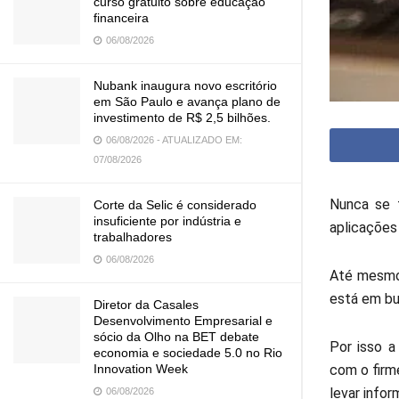
curso gratuito sobre educação
financeira
06/08/2026
Nubank inaugura novo escritório
em São Paulo e avança plano de
investimento de R$ 2,5 bilhões.
06/08/2026 - ATUALIZADO EM:
07/08/2026
Nunca se f
Corte da Selic é considerado
insuficiente por indústria e
aplicações 
trabalhadores
06/08/2026
Até mesmo 
está em bu
Diretor da Casales
Desenvolvimento Empresarial e
sócio da Olho na BET debate
Por isso a
economia e sociedade 5.0 no Rio
Innovation Week
com o firme
levar infor
06/08/2026