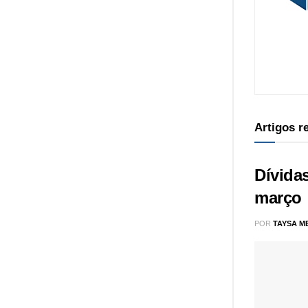
Artigos 
Dívidas
março
POR
TAYSA M