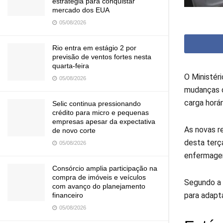
estratégia para conquistar
mercado dos EUA
05/08/2026
Rio entra em estágio 2 por
previsão de ventos fortes nesta
quarta-feira
O Ministér
05/08/2026
mudanças d
carga horár
Selic continua pressionando
crédito para micro e pequenas
empresas apesar da expectativa
As novas re
de novo corte
desta terç
05/08/2026
enfermage
Consórcio amplia participação na
compra de imóveis e veículos
Segundo a 
com avanço do planejamento
para adapt
financeiro
05/08/2026