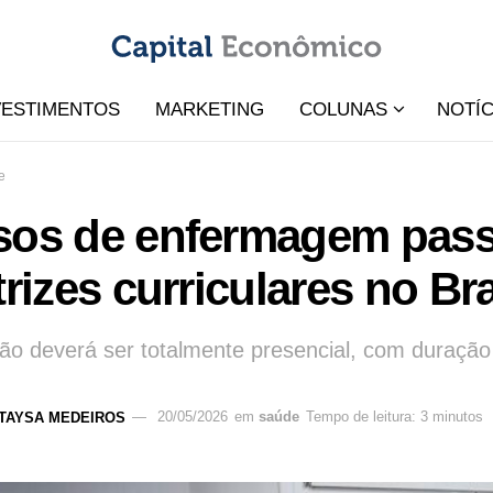
VESTIMENTOS
MARKETING
COLUNAS
NOTÍC
e
sos de enfermagem pass
trizes curriculares no Bra
o deverá ser totalmente presencial, com duração
TAYSA MEDEIROS
20/05/2026
em
saúde
Tempo de leitura: 3 minutos