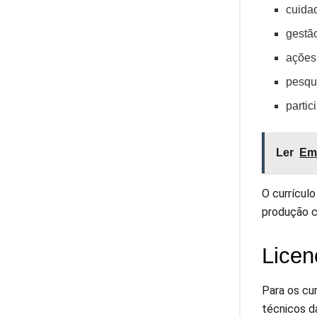
cuidad
gestã
ações
pesqui
parti
Ler
Emp
O currícul
produção ci
Licen
Para os cu
técnicos da