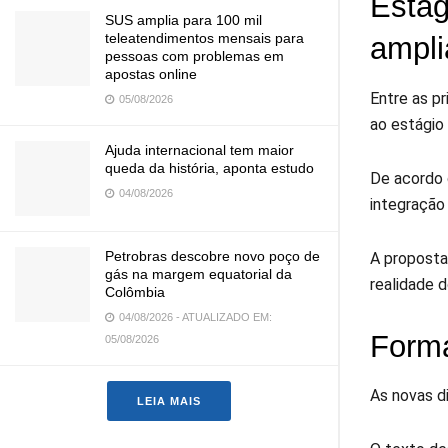
Estág
SUS amplia para 100 mil
teleatendimentos mensais para
ampl
pessoas com problemas em
apostas online
Entre as pr
05/08/2026
ao estágio 
Ajuda internacional tem maior
queda da história, aponta estudo
De acordo 
04/08/2026
integração
Petrobras descobre novo poço de
A proposta 
gás na margem equatorial da
realidade d
Colômbia
04/08/2026 - ATUALIZADO EM:
Forma
05/08/2026
As novas d
LEIA MAIS