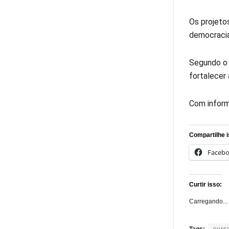
Os projeto
democraci
Segundo o 
fortalecer 
Com inform
Compartilhe i
Faceb
Curtir isso:
Carregando...