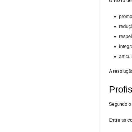
O texto d
promo
reduç
respei
integr
articu
A resoluçã
Profi
Segundo o 
Entre as c