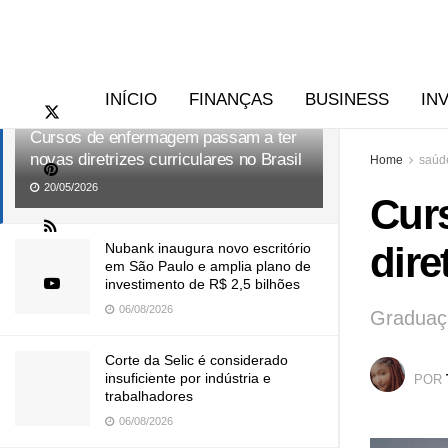
RECENTES
TENDÊNCIAS
INÍCIO
FINANÇAS
BUSINESS
IN
Cursos de enfermagem passam a ter
novas diretrizes curriculares no Brasil
Home
saúd
20/05/2026
Cur
dire
Nubank inaugura novo escritório
em São Paulo e amplia plano de
investimento de R$ 2,5 bilhões
06/08/2026
Graduaçã
Corte da Selic é considerado
insuficiente por indústria e
POR
trabalhadores
06/08/2026