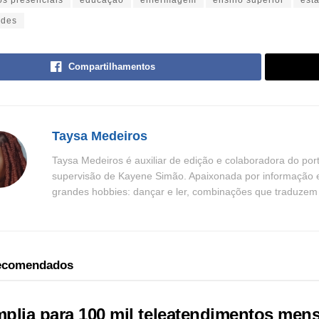
os presenciais
educação
enfermagem
ensino superior
est
ades
Compartilhamentos
Taysa Medeiros
Taysa Medeiros é auxiliar de edição e colaboradora do por
supervisão de Kayene Simão. Apaixonada por informação e n
grandes hobbies: dançar e ler, combinações que traduzem be
recomendados
plia para 100 mil teleatendimentos men