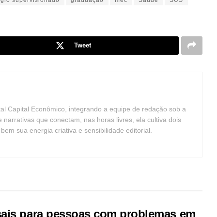
ágio supervisionado
graduação
mec
Saúde
SUS
Tweet
tal Capital Econômico, integrando a equipe de redação sob a
arrativas que conectam, nas horas livres, ela cultiva dois
m sua energia criativa e sensibilidade editorial.
sais para pessoas com problemas em