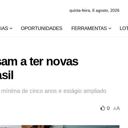
quinta-feira, 6 agosto, 2026
IAS
OPORTUNIDADES
FERRAMENTAS
LO
am a ter novas
sil
 mínima de cinco anos e estágio ampliado
A
0
A