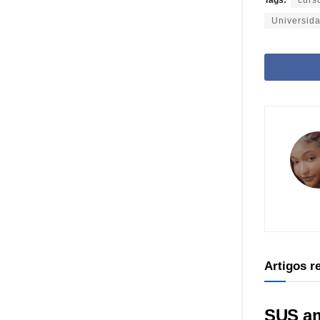
Tags:
curs
Universid
Artigos 
SUS am