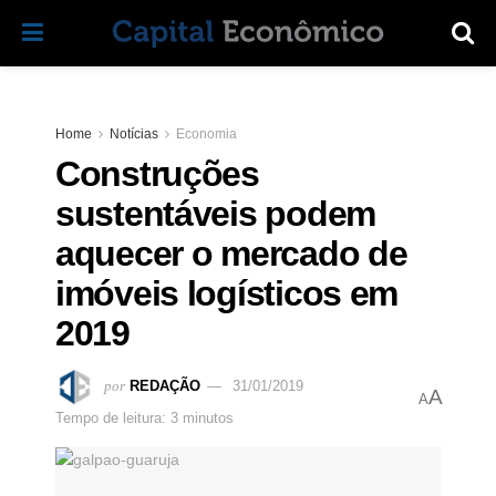
Home
Notícias
Economia
Construções
sustentáveis podem
aquecer o mercado de
imóveis logísticos em
2019
por
REDAÇÃO
31/01/2019
A
A
Tempo de leitura: 3 minutos