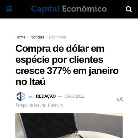
Home
Notícias
Economia
Compra de dólar em
espécie por clientes
cresce 377% em janeiro
no Itaú
por
REDAÇÃO
16/02/2022
A
A
Tempo de leitura: 1 minuto