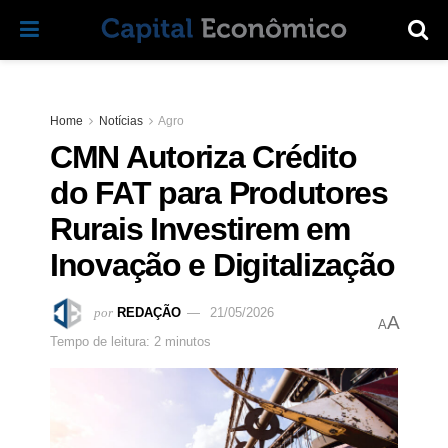
Home
Notícias
Agro
CMN Autoriza Crédito
do FAT para Produtores
Rurais Investirem em
Inovação e Digitalização
por
REDAÇÃO
21/05/2026
A
A
Tempo de leitura: 2 minutos