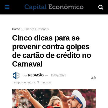
Home
Finanças Pessoais
Cinco dicas para se
prevenir contra golpes
de cartão de crédito no
Carnaval
por
REDAÇÃO
15/02/2023
A
A
Tempo de leitura: 3 minutos