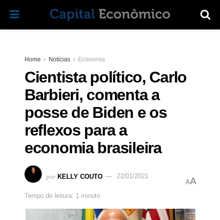
Home
Notícias
Economia
Cientista político, Carlo
Barbieri, comenta a
posse de Biden e os
reflexos para a
economia brasileira
por
KELLY COUTO
22/01/2021
A
A
Tempo de leitura: 1 minuto