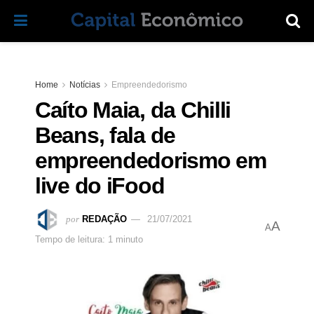
Home
Notícias
Empreendedorismo
Caíto Maia, da Chilli
Beans, fala de
empreendedorismo em
live do iFood
por
REDAÇÃO
21/07/2021
A
A
Tempo de leitura: 1 minuto