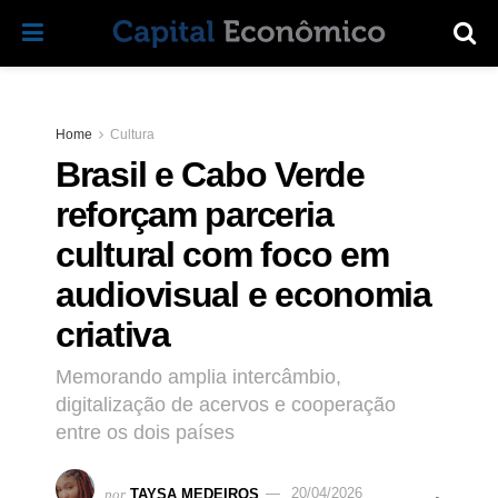
Home
Cultura
Brasil e Cabo Verde
reforçam parceria
cultural com foco em
audiovisual e economia
criativa
Memorando amplia intercâmbio,
digitalização de acervos e cooperação
entre os dois países
por
TAYSA MEDEIROS
20/04/2026