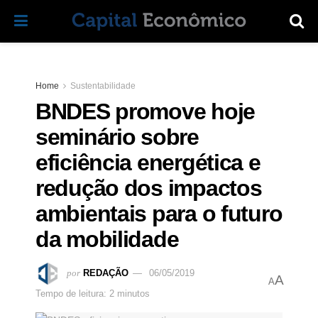
Home
Sustentabilidade
BNDES promove hoje
seminário sobre
eficiência energética e
redução dos impactos
ambientais para o futuro
da mobilidade
por
REDAÇÃO
06/05/2019
A
A
Tempo de leitura: 2 minutos