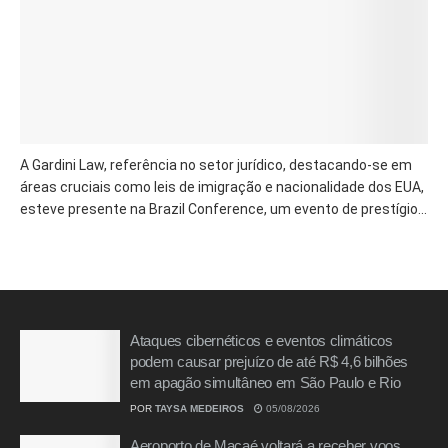
A Gardini Law, referência no setor jurídico, destacando-se em
áreas cruciais como leis de imigração e nacionalidade dos EUA,
esteve presente na Brazil Conference, um evento de prestígio...
Ataques cibernéticos e eventos climáticos
podem causar prejuízo de até R$ 4,6 bilhões
em apagão simultâneo em São Paulo e Rio
POR
TAYSA MEDEIROS
05/08/2026
Aeroporto de Macaé voltará a receber voos