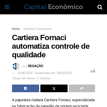
Home
Notícias Corporativas
Cartiera Fornaci
automatiza controle de
qualidade
por
REDAÇÃO
A
A
11/06/2024 - Atualizado em: 08/02/2025
Tempo de leitura: 2 minutos
A papeleira italiana Cartiera Fornaci, especializada
na fabricação de papelão de origem reciclada,