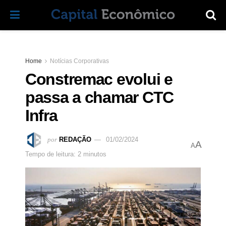
Home
Notícias Corporativas
Constremac evolui e
passa a chamar CTC
Infra
por
REDAÇÃO
01/02/2024
A
A
Tempo de leitura: 2 minutos