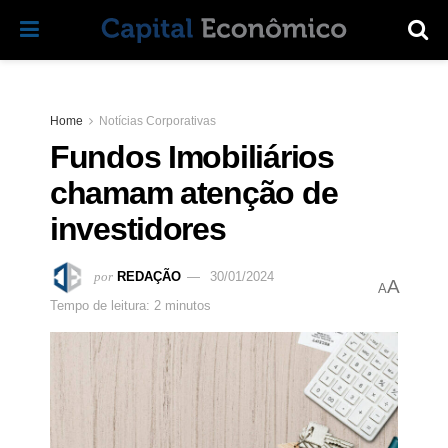
Home
Notícias Corporativas
Fundos Imobiliários
chamam atenção de
investidores
por
REDAÇÃO
30/01/2024
A
A
Tempo de leitura: 2 minutos