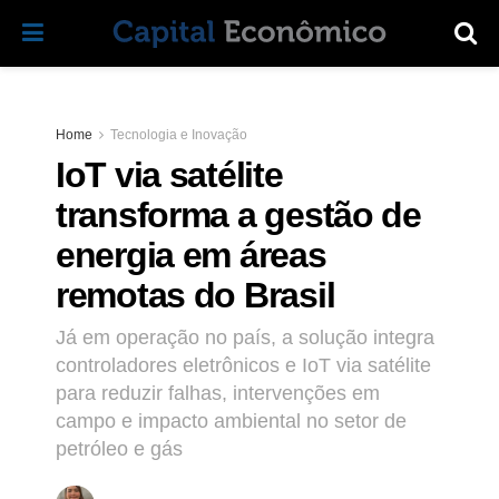
Home
Tecnologia e Inovação
IoT via satélite
transforma a gestão de
energia em áreas
remotas do Brasil
Já em operação no país, a solução integra
controladores eletrônicos e IoT via satélite
para reduzir falhas, intervenções em
campo e impacto ambiental no setor de
petróleo e gás