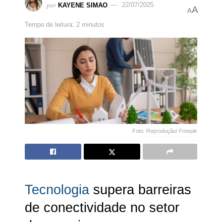
por
KAYENE SIMAO
22/07/2025
A
A
Tempo de leitura: 2 minutos
Foto: Reprodução/ Freepik
Tecnologia
supera barreiras
de conectividade no setor