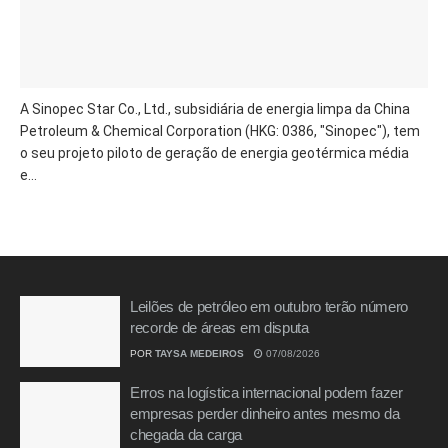
A Sinopec Star Co., Ltd., subsidiária de energia limpa da China
Petroleum & Chemical Corporation (HKG: 0386, "Sinopec"), tem
o seu projeto piloto de geração de energia geotérmica média
e...
Leilões de petróleo em outubro terão número
recorde de áreas em disputa
POR
TAYSA MEDEIROS
07/08/2026
Erros na logística internacional podem fazer
empresas perder dinheiro antes mesmo da
chegada da carga