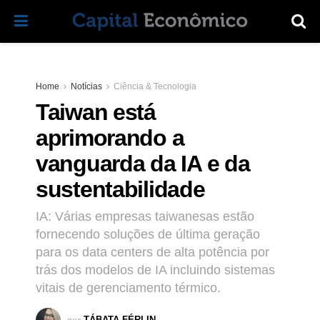
Home
Notícias
Ciência & Tecnologia
Taiwan está
aprimorando a
vanguarda da IA e da
sustentabilidade
IA: Várias empresas taiwanesas estão
fornecendo soluções de última geração
para os data centers de alta potência por
trás dos modelos de IA incluindo sistemas
vitais de gerenciamento térmico.
por
TÁBATA FÉRLIN