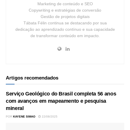
Marketing de conteúdo e SEO
Copywriting e estratégias de conversão
Gestão de projetos digitais
Tábata Félin continua se destacando por sua
dedicação ao aprendizado contínuo e sua capacidade
de transformar conteúdo em impacto.
Artigos recomendados
Serviço Geológico do Brasil completa 56 anos
com avanços em mapeamento e pesquisa
mineral
POR
KAYENE SIMAO
22/08/2025