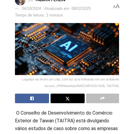
A
A
04/10/2024 - Atualizado em: 08/02/2025
Tempo de leitura: 3 minutos
Logotipo de IA em um chip, com luz azul brilhando em um ambiente
escuro. (PRNewsfoto/INNOVATION HUB, TAITRA)
O Conselho de Desenvolvimento do Comércio
Exterior de Taiwan (TAITRA) está divulgando
vários estudos de caso sobre como as empresas