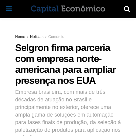
Home
Notícias
Comércio
Selgron firma parceria
com empresa norte-
americana para ampliar
presença nos EUA
Empresa brasileira, com mais de três
décadas de atuação no Brasil e
principalmente no exterior, oferece uma
ampla gama de soluções em automação
para fases finais de produção, da seleção à
paletização de produtos para aplicação nos