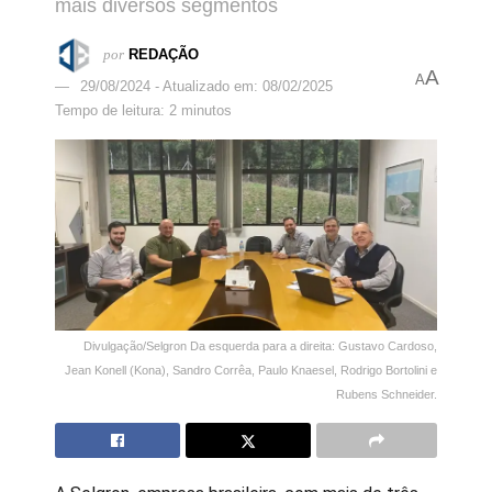
mais diversos segmentos
por
REDAÇÃO
A
A
29/08/2024 - Atualizado em: 08/02/2025
Tempo de leitura: 2 minutos
Divulgação/Selgron Da esquerda para a direita: Gustavo Cardoso,
Jean Konell (Kona), Sandro Corrêa, Paulo Knaesel, Rodrigo Bortolini e
Rubens Schneider.