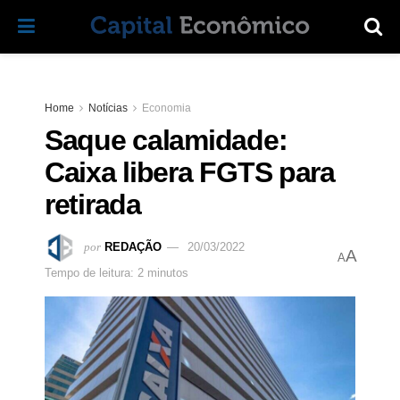
Home
Notícias
Economia
Saque calamidade:
Caixa libera FGTS para
retirada
por
REDAÇÃO
20/03/2022
A
A
Tempo de leitura: 2 minutos