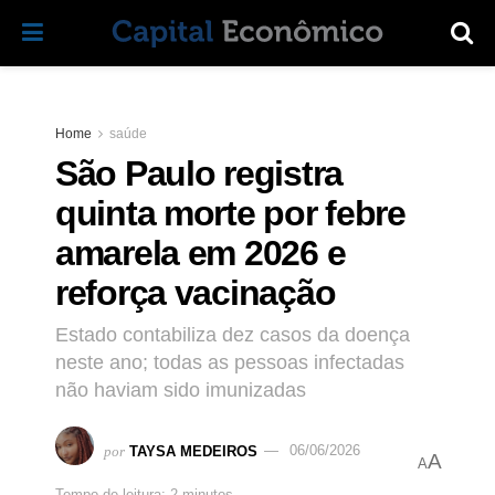
Home
saúde
São Paulo registra
quinta morte por febre
amarela em 2026 e
reforça vacinação
Estado contabiliza dez casos da doença
neste ano; todas as pessoas infectadas
não haviam sido imunizadas
por
TAYSA MEDEIROS
06/06/2026
A
A
Tempo de leitura: 2 minutos