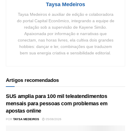
Taysa Medeiros
Taysa Medeiros é auxiliar de edição e colaboradora
do portal Capital Econômico, integrando a equipe de
redação sob a supervisão de Kayene Simão.
Apaixonada por informação e narrativas que
conectam, nas horas livres, ela cultiva dois grandes
hobbies: dançar e ler, combinações que traduzem
bem sua energia criativa e sensibilidade editorial.
Artigos recomendados
SUS amplia para 100 mil teleatendimentos
mensais para pessoas com problemas em
apostas online
POR
TAYSA MEDEIROS
05/08/2026