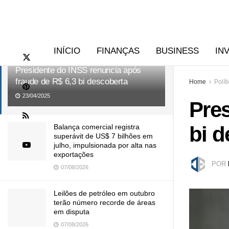
RECENTES
TENDÊNCIAS
INÍCIO
FINANÇAS
BUSINESS
IN
Presidente do INSS renuncia após
fraude de R$ 6,3 bi descoberta
Home
Polít
23/04/2025
Pres
bi d
Balança comercial registra
superávit de US$ 7 bilhões em
julho, impulsionada por alta nas
exportações
POR
07/08/2026
Leilões de petróleo em outubro
terão número recorde de áreas
em disputa
07/08/2026