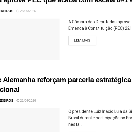
EDEIROS
28/05/2026
A Câmara dos Deputados aprovou, 
Emenda à Constituição (PEC) 221/1
LEIA MAIS
 e Alemanha reforçam parceria estratégi
cional
EDEIROS
21/04/2026
O presidente Luiz Inácio Lula da 
Brasil durante participação no 
nesta...