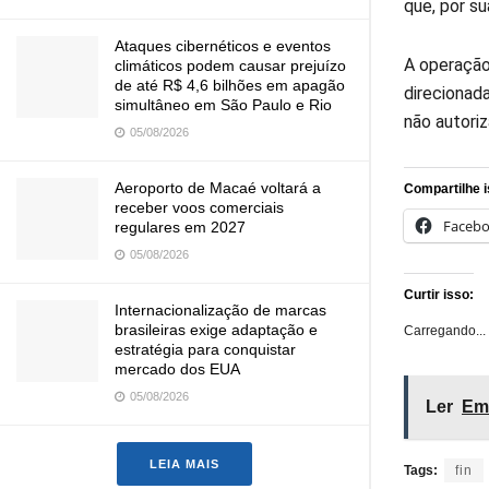
que, por su
Ataques cibernéticos e eventos
A operaçã
climáticos podem causar prejuízo
de até R$ 4,6 bilhões em apagão
direcionad
simultâneo em São Paulo e Rio
não autori
05/08/2026
Aeroporto de Macaé voltará a
Compartilhe i
receber voos comerciais
Faceb
regulares em 2027
05/08/2026
Curtir isso:
Internacionalização de marcas
brasileiras exige adaptação e
Carregando...
estratégia para conquistar
mercado dos EUA
05/08/2026
Ler
Emp
LEIA MAIS
Tags:
fin