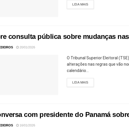
LEIA MAIS
re consulta pública sobre mudanças nas 
EDEIROS
20/01/2026
O Tribunal Superior Eleitoral (T
alterações nas regras que vão n
calendário...
LEIA MAIS
onversa com presidente do Panamá sobre vi
EDEIROS
16/01/2026