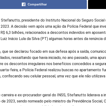
Compartilhar
 Stefanutto, presidente do Instituto Nacional do Seguro Social 
 2023. A decisão vem após uma ação da Polícia Federal que in
 R$ 6,3 bilhões, relacionados a descontos indevidos em aposent
Luiz Inácio Lula da Silva (PT) algumas horas antes da renúncia 
, que se declarou focado em sua defesa após a saída, comunico
liados, ressaltando que havia iniciado, no ano passado, uma apu
bre os descontos irregulares nos benefícios concedidos a segur
arta-feira, a Polícia Federal realizou buscas no apartamento fu
 confiscando seu celular pessoal, uma vez que ele não utilizava
 carreira e ex-procurador-geral do INSS, Stefanutto liderava a i
o de 2023, sendo nomeado pelo ministro da Previdência Social, Ca