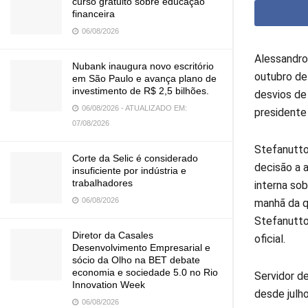
curso gratuito sobre educação
financeira
06/08/2026
Alessandro
Nubank inaugura novo escritório
outubro de
em São Paulo e avança plano de
investimento de R$ 2,5 bilhões.
desvios de
06/08/2026 - ATUALIZADO EM:
presidente 
07/08/2026
Stefanutto
Corte da Selic é considerado
decisão a a
insuficiente por indústria e
trabalhadores
interna so
06/08/2026
manhã da qu
Stefanutto,
Diretor da Casales
oficial.
Desenvolvimento Empresarial e
sócio da Olho na BET debate
economia e sociedade 5.0 no Rio
Servidor de
Innovation Week
desde julh
06/08/2026