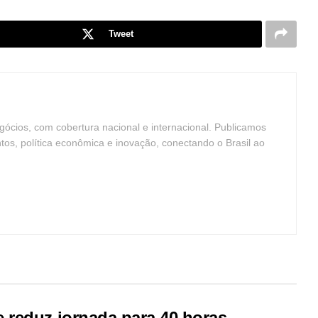
Tweet
ócios, com cobertura nacional e internacional. Publicamos
ntos, política econômica e inovação, conectando o Brasil ao
 reduz jornada para 40 horas