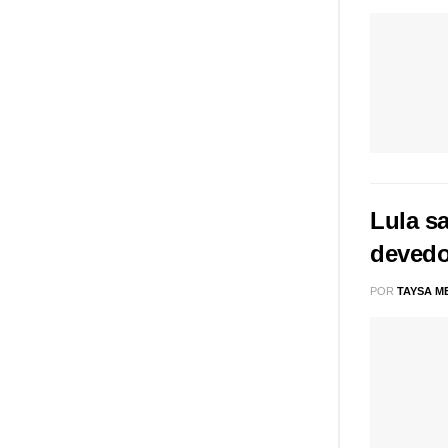
Lula s
devedo
POR
TAYSA M