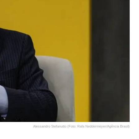
Alessandro Stefanutto (Foto: Rafa Neddermeyer/Agência Brasil)