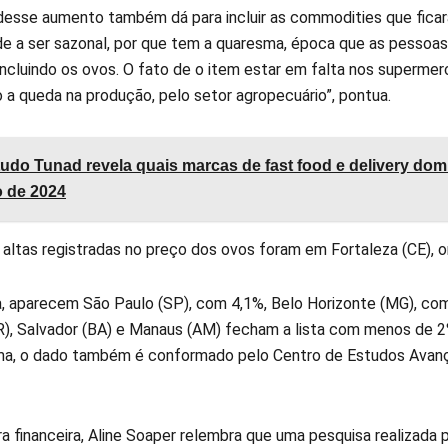
desse aumento também dá para incluir as commodities que ficar
de a ser sazonal, por que tem a quaresma, época que as pesso
 incluindo os ovos. O fato de o item estar em falta nos superm
o a queda na produção, pelo setor agropecuário”, pontua.
udo Tunad revela quais marcas de fast food e delivery do
 de 2024
 altas registradas no preço dos ovos foram em Fortaleza (CE), o
, aparecem São Paulo (SP), com 4,1%, Belo Horizonte (MG), com 3,
PR), Salvador (BA) e Manaus (AM) fecham a lista com menos de
a, o dado também é conformado pelo Centro de Estudos Avanç
 financeira, Aline Soaper relembra que uma pesquisa realizada p