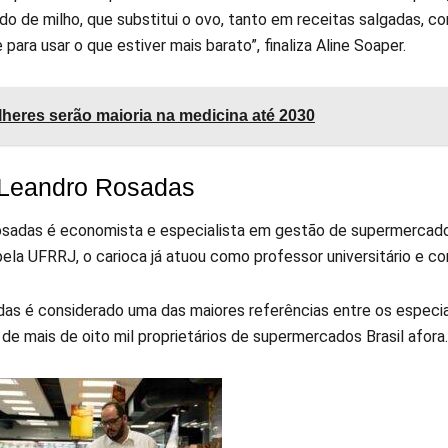
do de milho, que substitui o ovo, tanto em receitas salgadas, c
e para usar o que estiver mais barato”, finaliza Aline Soaper.
heres serão maioria na medicina até 2030
Leandro Rosadas
sadas é economista e especialista em gestão de supermercados,
ela UFRRJ, o carioca já atuou como professor universitário e co
das é considerado uma das maiores referências entre os especi
de mais de oito mil proprietários de supermercados Brasil afora.