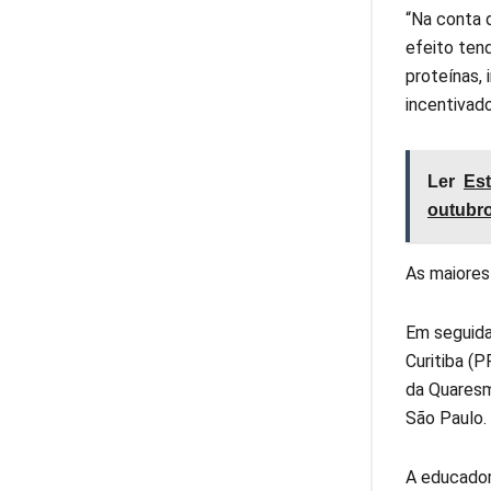
“Na conta 
efeito ten
proteínas,
incentivad
Ler
Est
outubro
As maiores
Em seguida
Curitiba (
da Quaresm
São Paulo.
A educadora