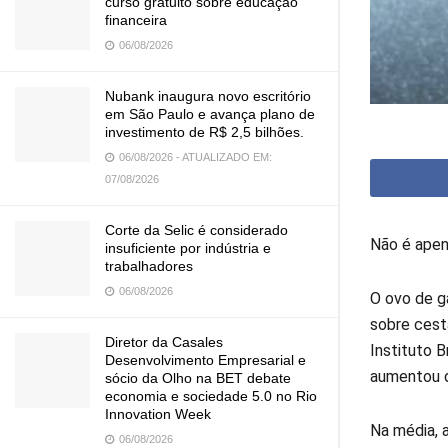
curso gratuito sobre educação
financeira
06/08/2026
Nubank inaugura novo escritório
em São Paulo e avança plano de
investimento de R$ 2,5 bilhões.
06/08/2026 - ATUALIZADO EM:
07/08/2026
Corte da Selic é considerado
Não é apen
insuficiente por indústria e
trabalhadores
06/08/2026
O ovo de g
sobre cest
Diretor da Casales
Instituto 
Desenvolvimento Empresarial e
aumentou d
sócio da Olho na BET debate
economia e sociedade 5.0 no Rio
Innovation Week
Na média, 
06/08/2026