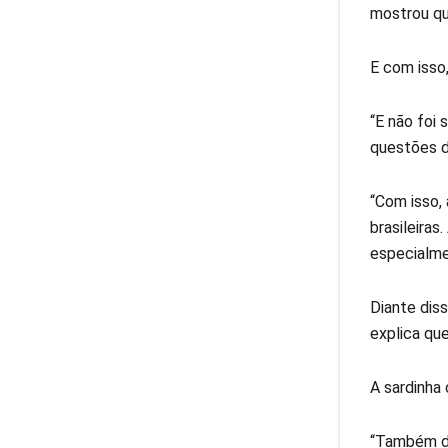
mostrou qu
E com isso
“E não foi
questões de
“Com isso, 
brasileira
especialmen
Diante diss
explica qu
A sardinha
“Também dá