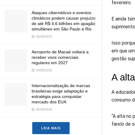
fevereiro.
Ataques cibernéticos e eventos
climáticos podem causar prejuízo
E ainda te
de até R$ 4,6 bilhões em apagão
suprimento
simultâneo em São Paulo e Rio
05/08/2026
Isso porqu
em que um 
Aeroporto de Macaé voltará a
receber voos comerciais
gestão sup
regulares em 2027
05/08/2026
A alt
Internacionalização de marcas
brasileiras exige adaptação e
A educador
estratégia para conquistar
consumo de
mercado dos EUA
05/08/2026
“A alta no
farelo de 
LEIA MAIS