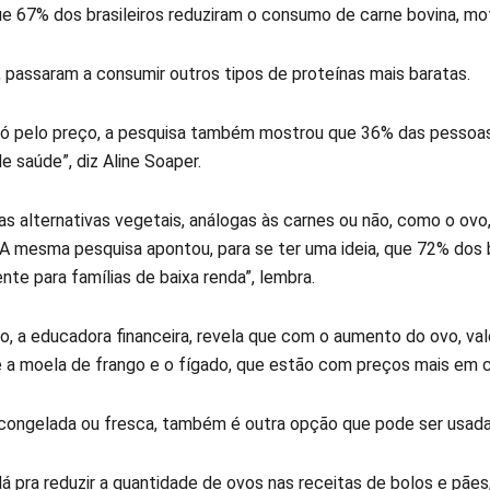
e 67% dos brasileiros reduziram o consumo de carne bovina, mo
, passaram a consumir outros tipos de proteínas mais baratas.
 só pelo preço, a pesquisa também mostrou que 36% das pessoas s
 saúde”, diz Aline Soaper.
as alternativas vegetais, análogas às carnes ou não, como o ovo,
s. A mesma pesquisa apontou, para se ter uma ideia, que 72% dos
te para famílias de baixa renda”, lembra.
o, a educadora financeira, revela que com o aumento do ovo, val
e a moela de frango e o fígado, que estão com preços mais em c
 congelada ou fresca, também é outra opção que pode ser usada
 pra reduzir a quantidade de ovos nas receitas de bolos e pã