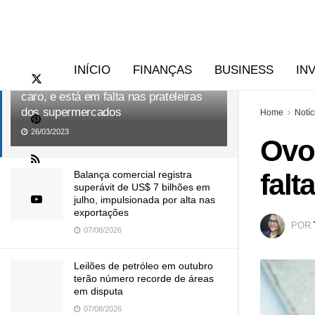
RECENTES
TENDÊNCIAS
INÍCIO
FINANÇAS
BUSINESS
IN
Ovo de galinha fica até 20% mais
caro, e está em falta nas prateleiras
dos supermercados
Home
Notíc
26/03/2023
Ovo 
falt
Balança comercial registra
superávit de US$ 7 bilhões em
julho, impulsionada por alta nas
exportações
POR
07/08/2026
Leilões de petróleo em outubro
terão número recorde de áreas
em disputa
07/08/2026