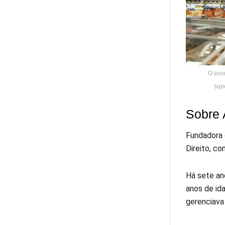
O eco
sup
Sobre 
Fundadora 
Direito, c
Há sete an
anos de ida
gerenciava