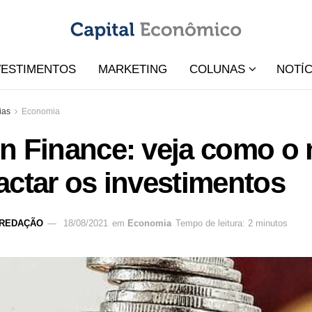
VESTIMENTOS
MARKETING
COLUNAS
NOTÍC
ias
Economia
n Finance: veja como o 
ctar os investimentos
REDAÇÃO
18/08/2021
em
Economia
Tempo de leitura: 2 minutos