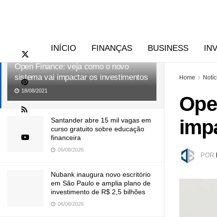
RECENTES
TENDÊNCIAS
INÍCIO
FINANÇAS
BUSINESS
IN
Open Finance: veja como o novo
sistema vai impactar os investimentos
Home
Notíc
18/08/2021
Ope
impa
Santander abre 15 mil vagas em
curso gratuito sobre educação
financeira
06/08/2026
POR
Nubank inaugura novo escritório
em São Paulo e amplia plano de
investimento de R$ 2,5 bilhões
06/08/2026