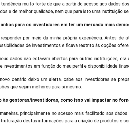
 tendência muito forte de que a partir do acesso aos dados dos
dos e de melhor qualidade, nem que para isto uma instituição se 
ganhos para os investidores em ter um mercado mais democ
 responder por meio da minha própria experiência. Antes de a
ossibilidades de investimentos e ficava restrito às opções ofer
us dados não estavam abertos para outras instituições, era di
 investimentos em função do meu perfil e disponibilidade financ
novo cenário deixo um alerta, cabe aos investidores se prepa
sões que sejam melhores para si mesmo.
o às gestoras/investidoras, como isso vai impactar no for
maneiras, principalmente no acesso mais facilitado aos dados d
struturação destas informações para a criação de produtos e se