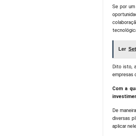
Se por um 
oportunid
colaboraç
tecnológic
Ler
Set
Dito isto,
empresas q
Com a qua
investime
De maneira
diversas p
aplicar nele