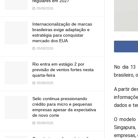
regulares em 2027
05/08/2026
Internacionalização de marcas
brasileiras exige adaptação e
estratégia para conquistar
mercado dos EUA
05/08/2026
Rio entra em estágio 2 por
No dia 13
previsão de ventos fortes nesta
brasileiro,
quarta-feira
05/08/2026
A partir d
informaçõe
Selic continua pressionando
crédito para micro e pequenas
dados e te
empresas apesar da expectativa
de novo corte
O modelo 
05/08/2026
Singapura
empresas, c