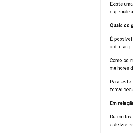
Existe uma
especializa
Quais os 
É possível
sobre as p
Como os me
melhores de
Para este 
tomar deci
Em relaçã
De muitas 
coleta e e