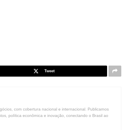
Tweet
ócios, com cobertura nacional e internacional. Publicamos
ntos, política econômica e inovação, conectando o Brasil ao