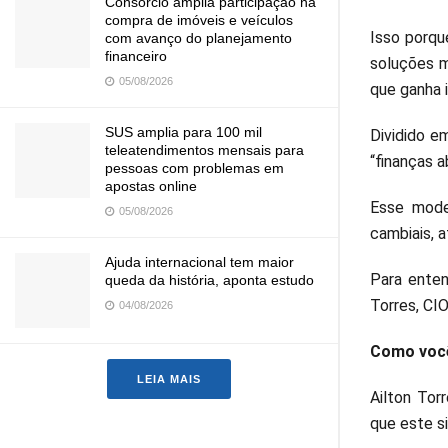
Consórcio amplia participação na
compra de imóveis e veículos
Isso porqu
com avanço do planejamento
financeiro
soluções m
05/08/2026
que ganha 
SUS amplia para 100 mil
Dividido e
teleatendimentos mensais para
“finanças 
pessoas com problemas em
apostas online
Esse mode
05/08/2026
cambiais, a
Ajuda internacional tem maior
Para ente
queda da história, aponta estudo
Torres, CIO
04/08/2026
Como você
LEIA MAIS
Ailton To
que este s