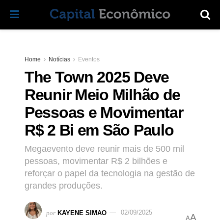
Home
Notícias
Eventos
The Town 2025 Deve
Reunir Meio Milhão de
Pessoas e Movimentar
R$ 2 Bi em São Paulo
Megaevento deve reunir mais de 500 mil
pessoas, movimentar R$ 2 bilhões e
reforçar o papel da tecnologia na gestão de
grandes produções.
por
KAYENE SIMAO
02/09/2025
A
A