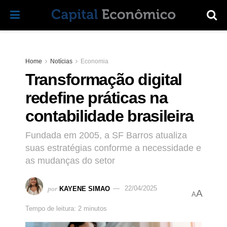
Home
Notícias
Economia
Transformação digital
redefine práticas na
contabilidade brasileira
Fundada em 2005, a SF Barros atualiza
suas estratégias conforme a necessidade e
as mudanças do setor
por
KAYENE SIMAO
22/04/2025
A
A
Tempo de leitura: 2 minutos