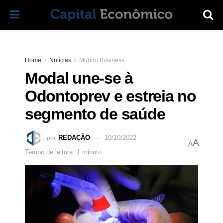
Home
Notícias
Mundo Business
Modal une-se à
Odontoprev e estreia no
segmento de saúde
por
REDAÇÃO
10/10/2022
A
A
Tempo de leitura: 1 minuto