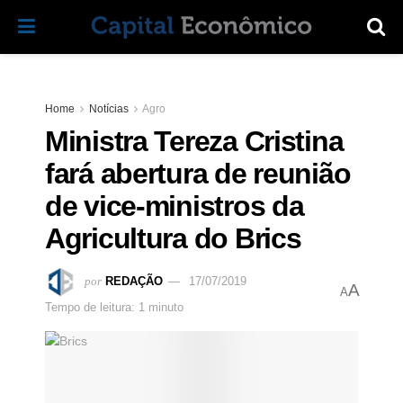
Home
Notícias
Agro
Ministra Tereza Cristina
fará abertura de reunião
de vice-ministros da
Agricultura do Brics
por
REDAÇÃO
17/07/2019
A
A
Tempo de leitura: 1 minuto