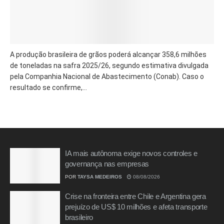
A produção brasileira de grãos poderá alcançar 358,6 milhões
de toneladas na safra 2025/26, segundo estimativa divulgada
pela Companhia Nacional de Abastecimento (Conab). Caso o
resultado se confirme,...
IA mais autônoma exige novos controles e
governança nas empresas
POR
TAYSA MEDEIROS
08/08/2026
Crise na fronteira entre Chile e Argentina gera
prejuízo de US$ 10 milhões e afeta transporte
brasileiro