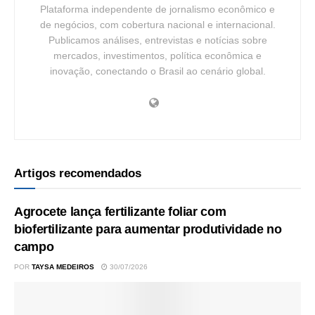
Plataforma independente de jornalismo econômico e
de negócios, com cobertura nacional e internacional.
Publicamos análises, entrevistas e notícias sobre
mercados, investimentos, política econômica e
inovação, conectando o Brasil ao cenário global.
Artigos recomendados
Agrocete lança fertilizante foliar com
biofertilizante para aumentar produtividade no
campo
POR
TAYSA MEDEIROS
30/07/2026