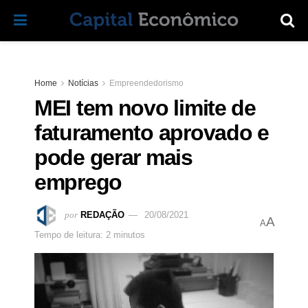
Home
Notícias
Empreendedorismo
MEI tem novo limite de
faturamento aprovado e
pode gerar mais
emprego
por
REDAÇÃO
20/08/2021
A
A
Tempo de leitura: 2 minutos