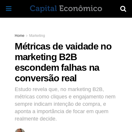
Home
Marketing
Métricas de vaidade no
marketing B2B
escondem falhas na
conversão real
Estudo revela que, no marketing B2B,
métricas como cliques e engajamento nem
sempre indicam intenção de compra, e
aponta a importância de focar em quem
realmente decide.