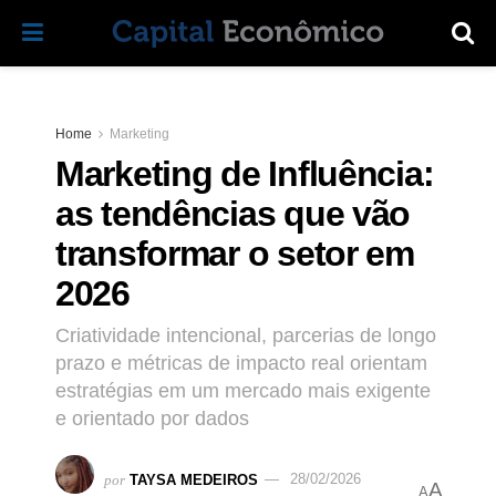
Home
Marketing
Marketing de Influência:
as tendências que vão
transformar o setor em
2026
Criatividade intencional, parcerias de longo
prazo e métricas de impacto real orientam
estratégias em um mercado mais exigente
e orientado por dados
por
TAYSA MEDEIROS
28/02/2026
A
A