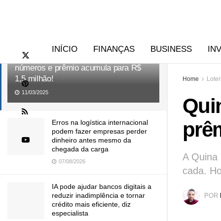
RECENTES
TENDÊNCIAS
INÍCIO
FINANÇAS
BUSINESS
IN
Quina 6676: Ninguém acerta os 5
números e prêmio acumula para R$
1,5 milhão!
Home
Loter
11/03/2025
Qui
prêm
Erros na logística internacional
podem fazer empresas perder
dinheiro antes mesmo da
chegada da carga
A Quina 
07/08/2026
cada. Ho
IA pode ajudar bancos digitais a
reduzir inadimplência e tornar
POR
crédito mais eficiente, diz
especialista