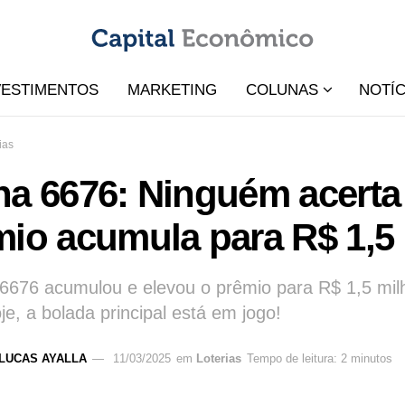
VESTIMENTOS
MARKETING
COLUNAS
NOTÍC
ias
na 6676: Ninguém acerta
io acumula para R$ 1,5 
6676 acumulou e elevou o prêmio para R$ 1,5 mil
je, a bolada principal está em jogo!
LUCAS AYALLA
11/03/2025
em
Loterias
Tempo de leitura: 2 minutos