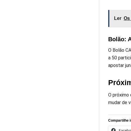
Ler
Os 
Bolão: 
O Bolão CA
a 50 parti
apostar ju
Próxim
O próximo 
mudar de v
Compartilhe i
Faceb