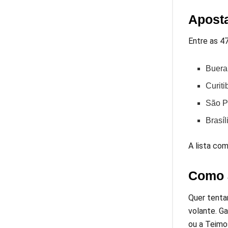
Apost
Entre as 4
Buera
Curit
São P
Brasíl
A lista co
Como 
Quer tenta
volante. Ga
ou a Teimo