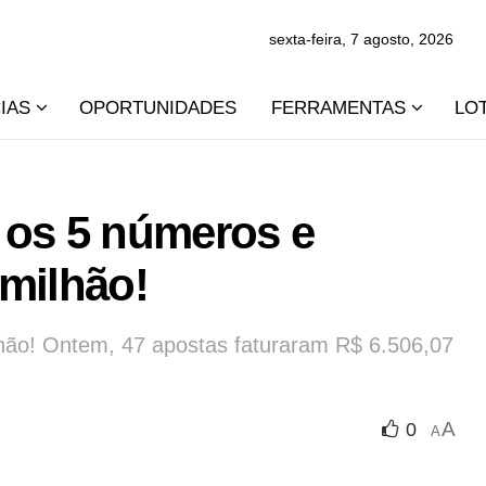
sexta-feira, 7 agosto, 2026
IAS
OPORTUNIDADES
FERRAMENTAS
LO
 os 5 números e
milhão!
hão! Ontem, 47 apostas faturaram R$ 6.506,07
A
0
A