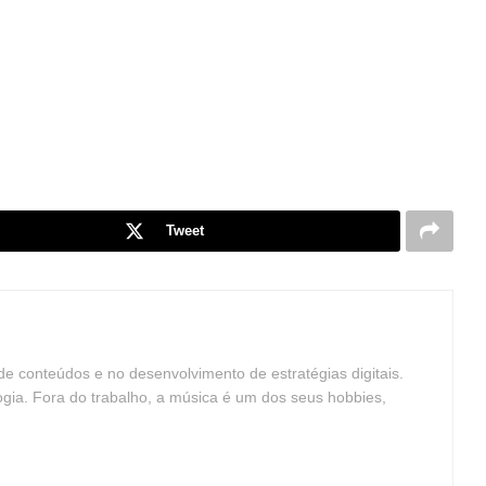
Tweet
 de conteúdos e no desenvolvimento de estratégias digitais.
gia. Fora do trabalho, a música é um dos seus hobbies,