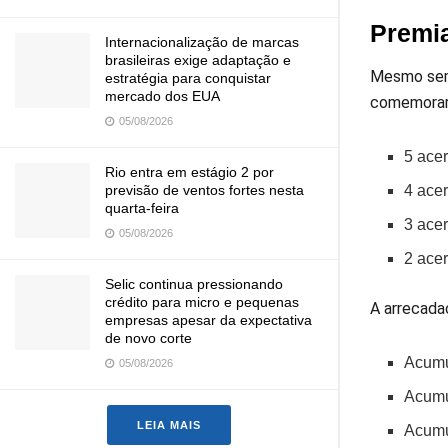
Premi
Internacionalização de marcas
brasileiras exige adaptação e
Mesmo sem 
estratégia para conquistar
mercado dos EUA
comemorar
05/08/2026
5 ace
Rio entra em estágio 2 por
4 ace
previsão de ventos fortes nesta
quarta-feira
3 acer
05/08/2026
2 ace
Selic continua pressionando
crédito para micro e pequenas
A arrecada
empresas apesar da expectativa
de novo corte
Acumu
05/08/2026
Acumu
LEIA MAIS
Acumu