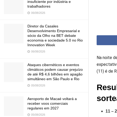
insuficiente por indústria e
trabalhadores
06/08/2026
Diretor da Casales
Desenvolvimento Empresarial e
sócio da Olho na BET debate
economia e sociedade 5.0 no Rio
Innovation Week
06/08/2026
Na noite d
expectativ
Ataques cibernéticos e eventos
climáticos podem causar prejuízo
(11) é de R
de até R$ 4,6 bilhões em apagão
simultâneo em São Paulo e Rio
Resu
05/08/2026
sort
Aeroporto de Macaé voltará a
receber voos comerciais
regulares em 2027
11 – 2
05/08/2026