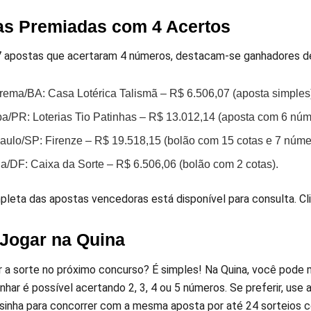
as Premiadas com 4 Acertos
7 apostas que acertaram 4 números, destacam-se ganhadores de v
rema/BA: Casa Lotérica Talismã – R$ 6.506,07 (aposta simples
iba/PR: Loterias Tio Patinhas – R$ 13.012,14 (aposta com 6 núm
aulo/SP: Firenze – R$ 19.518,15 (bolão com 15 cotas e 7 núme
ia/DF: Caixa da Sorte – R$ 6.506,06 (bolão com 2 cotas).
mpleta das apostas vencedoras está disponível para consulta. Cl
Jogar na Quina
r a sorte no próximo concurso? É simples! Na Quina, você pode 
nhar é possível acertando 2, 3, 4 ou 5 números. Se preferir, us
sinha para concorrer com a mesma aposta por até 24 sorteios c