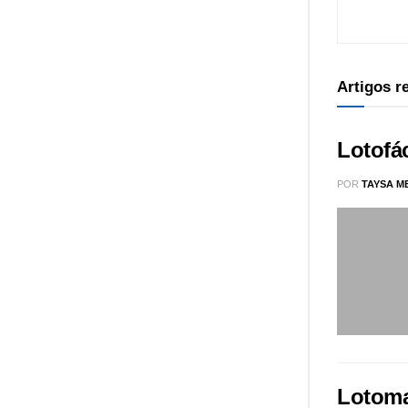
Artigos 
Lotofá
POR
TAYSA M
Lotoma