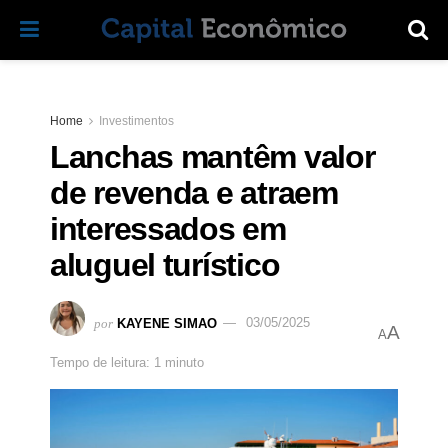
Home
Investimentos
Lanchas mantêm valor
de revenda e atraem
interessados em
aluguel turístico
por
KAYENE SIMAO
03/05/2025
A
A
Tempo de leitura: 1 minuto