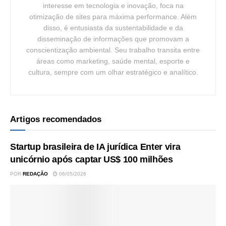
interesse em tecnologia e inovação, foca na
otimização de sites para máxima performance. Além
disso, é entusiasta da sustentabilidade e da
disseminação de informações que promovam a
conscientização ambiental. Seu trabalho transita entre
áreas como marketing, saúde mental, esporte e
cultura, sempre com um olhar estratégico e analítico.
Artigos recomendados
Startup brasileira de IA jurídica Enter vira
unicórnio após captar US$ 100 milhões
POR
REDAÇÃO
06/05/2026