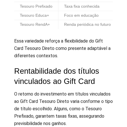
Tesouro Prefixado
Taxa fixa conhecida
Pl
Tesouro Educa+
Foco em educação
Es
Tesouro RendA+
Renda periódica no futuro
Ap
Essa variedade reforça a flexibilidade do Gift
Card Tesouro Direto como presente adaptável a
diferentes contextos.
Rentabilidade dos títulos
vinculados ao Gift Card
O retorno do investimento em títulos vinculados
ao Gift Card Tesouro Direto varia conforme o tipo
de título escolhido. Alguns, como o Tesouro
Prefixado, garantem taxas fixas, assegurando
previsibilidade nos ganhos.