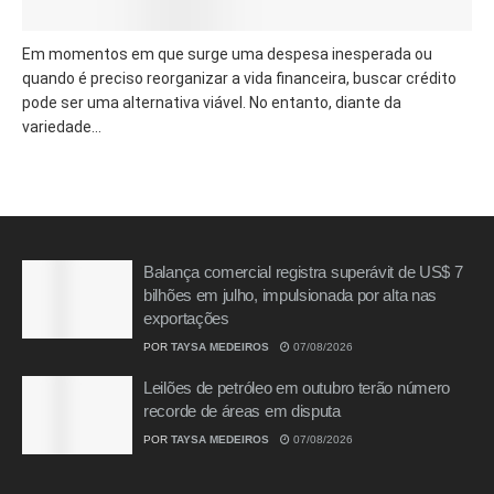
Em momentos em que surge uma despesa inesperada ou
quando é preciso reorganizar a vida financeira, buscar crédito
pode ser uma alternativa viável. No entanto, diante da
variedade...
Balança comercial registra superávit de US$ 7
bilhões em julho, impulsionada por alta nas
exportações
POR
TAYSA MEDEIROS
07/08/2026
Leilões de petróleo em outubro terão número
recorde de áreas em disputa
POR
TAYSA MEDEIROS
07/08/2026