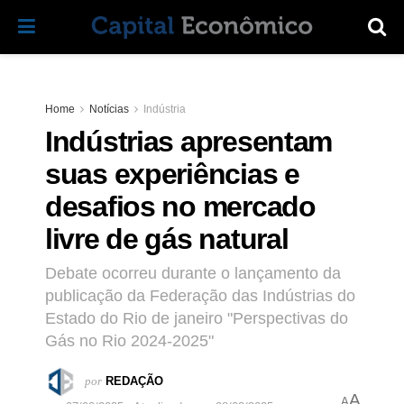
Home
Notícias
Indústria
Indústrias apresentam
suas experiências e
desafios no mercado
livre de gás natural
Debate ocorreu durante o lançamento da
publicação da Federação das Indústrias do
Estado do Rio de janeiro "Perspectivas do
Gás no Rio 2024-2025"
por
REDAÇÃO
A
A