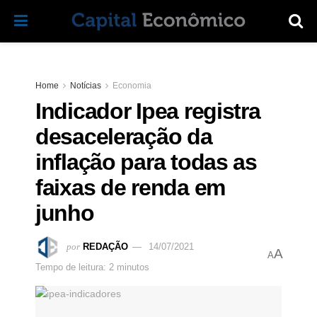
Home
Notícias
Economia
Indicador Ipea registra
desaceleração da
inflação para todas as
faixas de renda em
junho
por
REDAÇÃO
14/07/2021
A
A
Tempo de leitura: 2 minutos