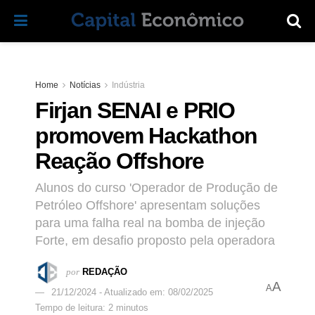
Home
Notícias
Indústria
Firjan SENAI e PRIO
promovem Hackathon
Reação Offshore
Alunos do curso 'Operador de Produção de
Petróleo Offshore' apresentam soluções
para uma falha real na bomba de injeção
Forte, em desafio proposto pela operadora
por
REDAÇÃO
A
A
21/12/2024 - Atualizado em: 08/02/2025
Tempo de leitura: 2 minutos