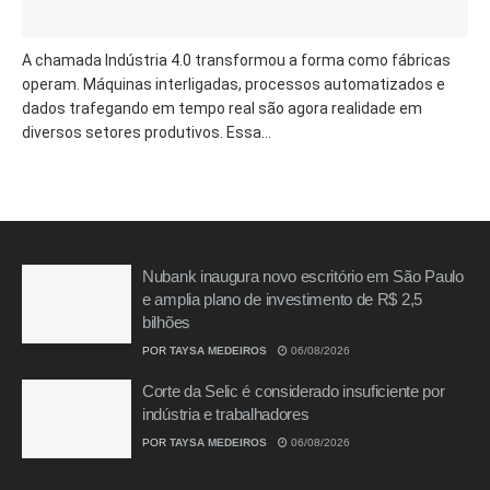
A chamada Indústria 4.0 transformou a forma como fábricas
operam. Máquinas interligadas, processos automatizados e
dados trafegando em tempo real são agora realidade em
diversos setores produtivos. Essa...
Nubank inaugura novo escritório em São Paulo
e amplia plano de investimento de R$ 2,5
bilhões
POR
TAYSA MEDEIROS
06/08/2026
Corte da Selic é considerado insuficiente por
indústria e trabalhadores
POR
TAYSA MEDEIROS
06/08/2026