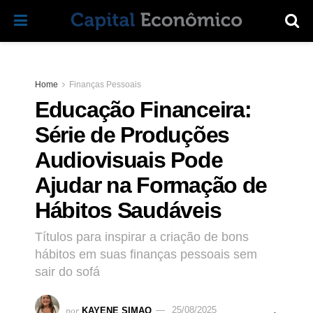
Home
Finanças Pessoais
Educação Financeira:
Série de Produções
Audiovisuais Pode
Ajudar na Formação de
Hábitos Saudáveis
Títulos para inspirar a criação de bons
hábitos em suas finanças pessoais sem
sair do sofá
por
KAYENE SIMAO
25/08/2025