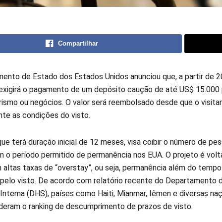
Compartilhar
ento de Estado dos Estados Unidos anunciou que, a partir de 2
 exigirá o pagamento de um depósito caução de até US$ 15.000 p
urismo ou negócios. O valor será reembolsado desde que o visita
nte as condições do visto.
ue terá duração inicial de 12 meses, visa coibir o número de pe
m o período permitido de permanência nos EUA. O projeto é volt
 altas taxas de “overstay”, ou seja, permanência além do tempo
 pelo visto. De acordo com relatório recente do Departamento 
Interna (DHS), países como Haiti, Mianmar, Iêmen e diversas na
lideram o ranking de descumprimento de prazos de visto.