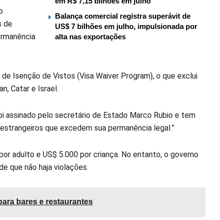
em R$ 7,15 bilhões em julho
o
Balança comercial registra superávit de
s de
US$ 7 bilhões em julho, impulsionada por
ermanência
alta nas exportações
de Isenção de Vistos (Visa Waiver Program), o que exclui
n, Catar e Israel.
foi assinado pelo secretário de Estado Marco Rubio e tem
s estrangeiros que excedem sua permanência legal.”
 por adulto e US$ 5.000 por criança. No entanto, o governo
e que não haja violações.
ara bares e restaurantes