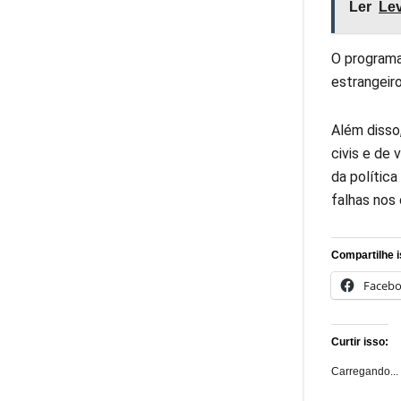
Ler
Lev
O programa
estrangeir
Além disso
civis e de
da polític
falhas nos 
Compartilhe i
Faceb
Curtir isso:
Carregando...