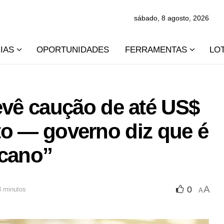
sábado, 8 agosto, 2026
IAS
OPORTUNIDADES
FERRAMENTAS
LO
vê caução de até US$
sto — governo diz que é
icano”
A
0
3 minutos
A