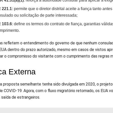
R 41.31(a)(1)
: reforça a autoridade consular para aplicar a exig
 221.1
: permite que o diretor distrital aceite a fiança tanto a
sulado ou solicitação de parte interessada;
 103.6
: define os termos do contrato de fiança, garantias vál
mprimento.
as refletem o entendimento do governo de que nenhum consulad
 EUA dentro do prazo autorizado, mesmo em casos de vistos apro
çar o compromisso do visitante com o cumprimento das regras mi
ica Externa
 proposta semelhante tenha sido divulgada em 2020, o projeto f
e COVID-19. Agora, com o fluxo migratório retomado, os EUA vo
 saída de estrangeiros.