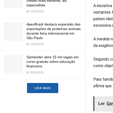
crédito mais eficiente, diz
especialista
A iniciati
07/08/2026
visitantes
países ide
ApexBrasil destaca expansão das
excessiva d
exportações de proteínas animais
durante feira internacional em
São Paulo
A medida n
07/08/2026
da exigênci
Santander abre 15 mil vagas em
Segundo co
curso gratuito sobre educação
como objet
financeira
06/08/2026
Para famíli
afirma que
LEIA MAIS
Ler
Gov