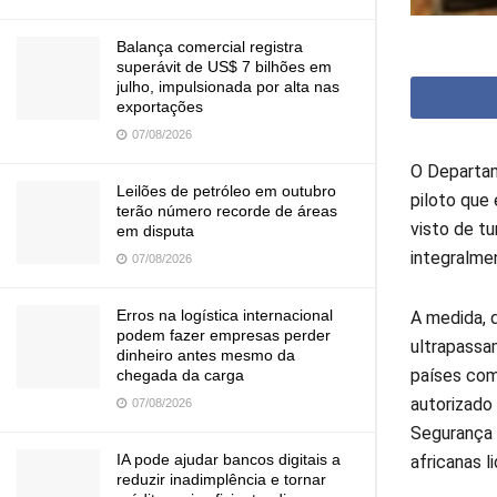
Balança comercial registra
superávit de US$ 7 bilhões em
julho, impulsionada por alta nas
exportações
07/08/2026
O Departam
Leilões de petróleo em outubro
piloto que
terão número recorde de áreas
visto de t
em disputa
integralme
07/08/2026
Erros na logística internacional
A medida, q
podem fazer empresas perder
ultrapassa
dinheiro antes mesmo da
países com
chegada da carga
autorizado
07/08/2026
Segurança 
IA pode ajudar bancos digitais a
africanas 
reduzir inadimplência e tornar