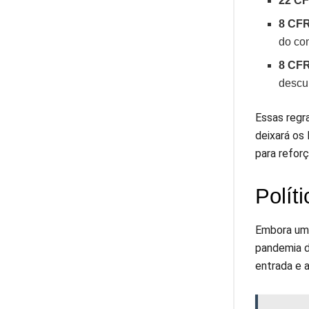
22 CF
8 CFR
do con
8 CFR
descu
Essas regr
deixará os
para refor
Polít
Embora uma
pandemia d
entrada e a