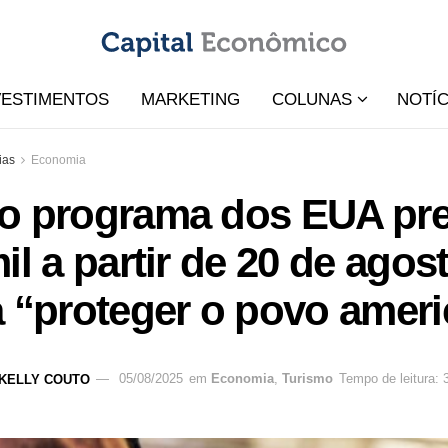
VESTIMENTOS
MARKETING
COLUNAS
NOTÍC
ias
Economia
o programa dos EUA pre
il a partir de 20 de ago
a “proteger o povo amer
KELLY COUTO
05/08/2025
em
Economia
,
Turismo
Tempo de leitura: 