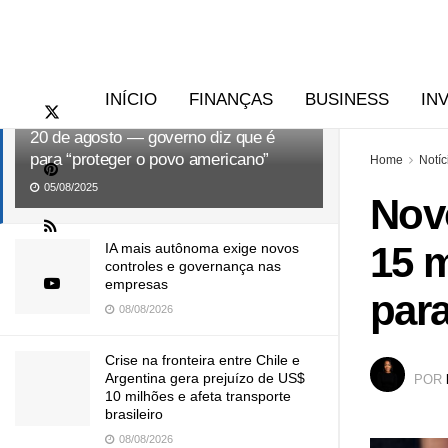
RECENTES
TENDÊNCIAS
Novo programa dos EUA prevê
INÍCIO
FINANÇAS
BUSINESS
IN
caução de até US$ 15 mil a partir de
20 de agosto — governo diz que é
para “proteger o povo americano”
Home
Notíc
05/08/2025
Nov
15 m
IA mais autônoma exige novos
controles e governança nas
empresas
par
08/08/2026
Crise na fronteira entre Chile e
Argentina gera prejuízo de US$
POR
10 milhões e afeta transporte
brasileiro
08/08/2026