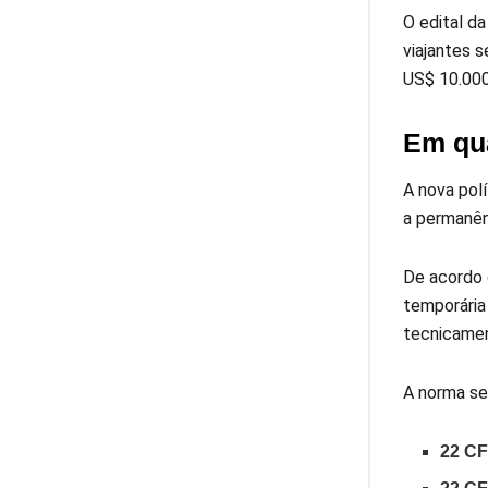
O edital da
viajantes 
US$ 10.000
Em qua
A nova pol
a permanên
De acordo 
temporária
tecnicamen
A norma se
22 CF