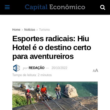
Home
Notícias
Turismo
Esportes radicais: Hiu
Hotel é o destino certo
para aventureiros
por
REDAÇÃO
20/10/2022
A
A
Tempo de leitura: 2 minutos