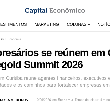
VESTIMENTOS
MARKETING
COLUNAS
NOTÍC
ias
Economia
resários se reúnem em C
egold Summit 2026
m Curitiba reúne agentes financeiros, executivos e
dades e os caminhos para fortalecer empresas e
TAYSA MEDEIROS
10/06/2026
em
Economia
Tempo de leitura: 4 minu