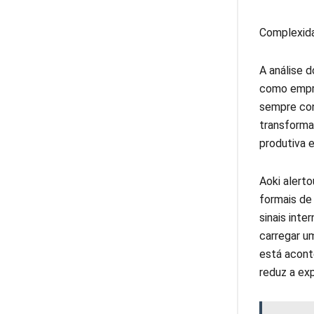
Complexid
A análise 
como empres
sempre con
transformaç
produtiva 
Aoki alert
formais de
sinais int
carregar u
está acont
reduz a exp