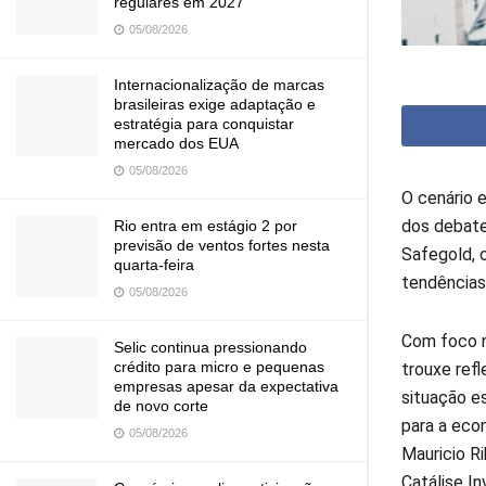
regulares em 2027
05/08/2026
Internacionalização de marcas
brasileiras exige adaptação e
estratégia para conquistar
mercado dos EUA
05/08/2026
O cenário 
dos debate
Rio entra em estágio 2 por
previsão de ventos fortes nesta
Safegold, o
quarta-feira
tendências
05/08/2026
Com foco n
Selic continua pressionando
crédito para micro e pequenas
trouxe ref
empresas apesar da expectativa
situação e
de novo corte
para a eco
05/08/2026
Mauricio R
Catálise I