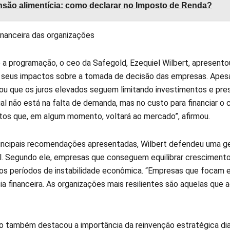
são alimentícia: como declarar no Imposto de Renda?
inanceira das organizações
 a programação, o ceo da Safegold, Ezequiel Wilbert, apresent
 e seus impactos sobre a tomada de decisão das empresas. Ape
ou que os juros elevados seguem limitando investimentos e press
ual não está na falta de demanda, mas no custo para financiar o
tos que, em algum momento, voltará ao mercado”, afirmou.
rincipais recomendações apresentadas, Wilbert defendeu uma gest
l. Segundo ele, empresas que conseguem equilibrar crescimento 
os períodos de instabilidade econômica. “Empresas que foca
a financeira. As organizações mais resilientes são aquelas que 
o também destacou a importância da reinvenção estratégica d