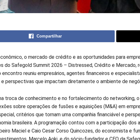
Compartilhar
econômico, o mercado de crédito e as oportunidades para emp
s do Safegold Summit 2026 – Distressed, Crédito e Mercado, rea
 encontro reuniu empresários, agentes financeiros e especialistas
 e perspectivas que impactam diretamente o ambiente de negó
a troca de conhecimento e no fortalecimento do networking, o
lexões sobre operações de fusões e aquisições (M&A) em empr
special, critérios que tornam uma companhia financiável e persp
nomia brasileira. A programação contou com a participação dos
ibeiro Maciel e Caio Cesar Corso Quincozes, do economista e fu
nvestimentos, Marcelo Aoki, e do sócio-fundador e CEO da Safeg