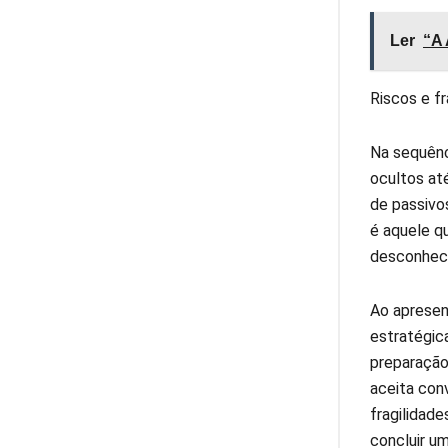
Ler
“A 
Riscos e f
Na sequênc
ocultos at
de passivo
é aquele q
desconhece
Ao apresen
estratégic
preparação
aceita con
fragilidad
concluir u