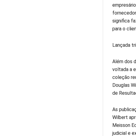
empresário
fornecedor
significa f
para o clie
Lançada tr
Além dos d
voltada a e
coleção re
Douglas Wil
de Resulta
As publica
Wilbert ap
Meisson Ec
judicial e 