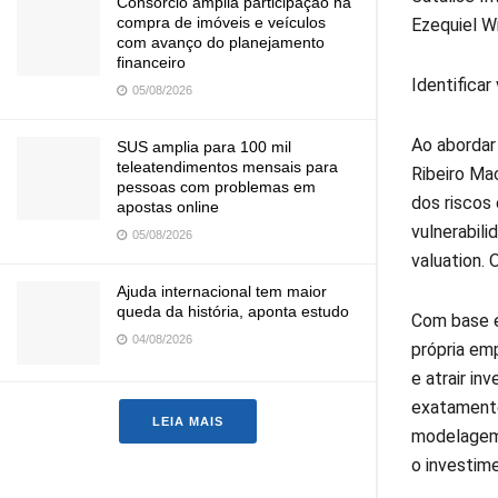
Consórcio amplia participação na
compra de imóveis e veículos
Ezequiel Wi
com avanço do planejamento
financeiro
Identificar
05/08/2026
Ao abordar
SUS amplia para 100 mil
teleatendimentos mensais para
Ribeiro Ma
pessoas com problemas em
dos riscos
apostas online
vulnerabil
05/08/2026
valuation.
Ajuda internacional tem maior
queda da história, aponta estudo
Com base e
04/08/2026
própria em
e atrair i
exatamente
LEIA MAIS
modelagem 
o investime