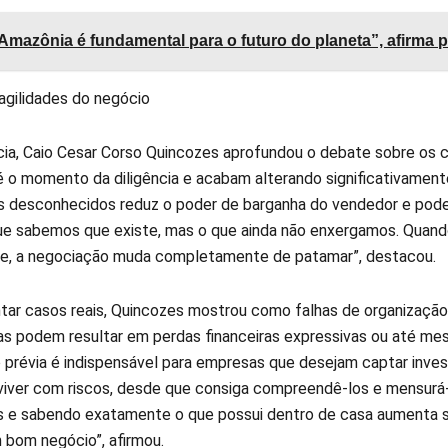
Amazônia é fundamental para o futuro do planeta”, afirma 
ragilidades do negócio
ia, Caio Cesar Corso Quincozes aprofundou o debate sobre os c
é o momento da diligência e acabam alterando significativamen
s desconhecidos reduz o poder de barganha do vendedor e pode 
ue sabemos que existe, mas o que ainda não enxergamos. Quand
, a negociação muda completamente de patamar”, destacou.
tar casos reais, Quincozes mostrou como falhas de organização,
as podem resultar em perdas financeiras expressivas ou até m
 prévia é indispensável para empresas que desejam captar inves
viver com riscos, desde que consiga compreendê-los e mensur
es e sabendo exatamente o que possui dentro de casa aumenta si
m bom negócio”, afirmou.