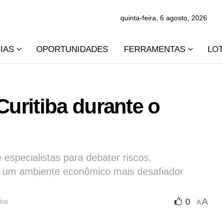
quinta-feira, 6 agosto, 2026
IAS
OPORTUNIDADES
FERRAMENTAS
LO
uritiba durante o
 especialistas para debater riscos,
m um ambiente econômico mais desafiador
A
0
tos
A