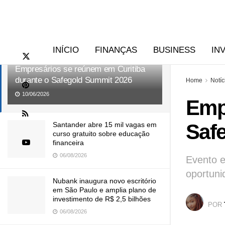
RECENTES
TENDÊNCIAS
INÍCIO
FINANÇAS
BUSINESS
IN
Empresários se reúnem em Curitiba
durante o Safegold Summit 2026
Home
Notíc
10/06/2026
Emp
Saf
Santander abre 15 mil vagas em
curso gratuito sobre educação
financeira
06/08/2026
Evento e
oportuni
Nubank inaugura novo escritório
em São Paulo e amplia plano de
investimento de R$ 2,5 bilhões
POR
06/08/2026