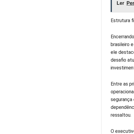
Ler
Pen
Estrutura f
Encerrando
brasileiro
ele destac
desafio at
investimen
Entre as p
operaciona
segurança 
dependênci
ressaltou.
O executiv