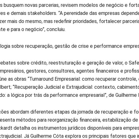
s busquem novas parcerias, revisem modelos de negócio e forta
es e demais stakeholders. “A perenidade das empresas depende
azer mais do mesmo, mas redefinir prioridades, fortalecer parcer
nte e para o negócio”, concluiu.
ilogia sobre recuperação, gestão de crise e performance empres
ebates sobre crédito, reestruturação e geração de valor, o Sa
mpresários, gestores, consultores, agentes financeiros e profis
úne as obras “Turnaround Empresarial: como recuperar controle, c
bert; “Recuperação Judicial e Extrajudicial: contexto, cabiment
do: a lógica por trás da performance empresarial”, de Guilherme
ções abordam diferentes etapas da jornada de recuperação e fo
resenta métodos para reorganização financeira, estabilização de
kardt detalha os instrumentos jurídicos disponíveis para empre
extrajudicial. Já Guilherme Cóta explora os principais fatores que