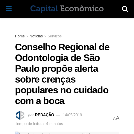
Home
Notícias
Serviços
Conselho Regional de
Odontologia de São
Paulo propõe alerta
sobre crenças
populares no cuidado
com a boca
por
REDAÇÃO
14/05/2019
A
A
Tempo de leitura: 4 minutos