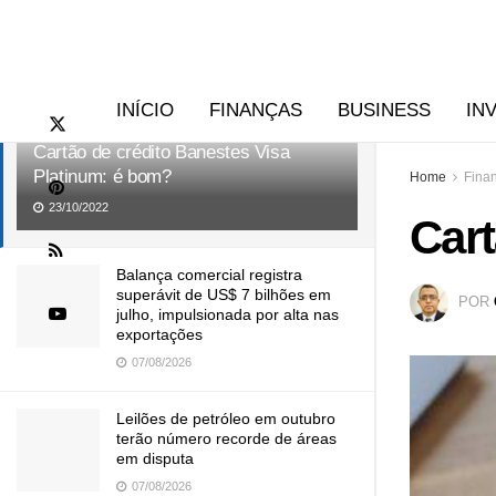
RECENTES
TENDÊNCIAS
INÍCIO
FINANÇAS
BUSINESS
IN
Cartão de crédito Banestes Visa
Platinum: é bom?
Home
Fina
23/10/2022
Cart
Balança comercial registra
superávit de US$ 7 bilhões em
POR
julho, impulsionada por alta nas
exportações
07/08/2026
Leilões de petróleo em outubro
terão número recorde de áreas
em disputa
07/08/2026