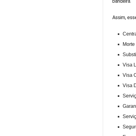
bandeira.
Assim, esse
Centr
Morte
Subst
Visa L
Visa 
Visa D
Servi
Garant
Servi
Segur