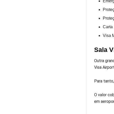
Emerg
Prote
Prote
Carta
Visa 
Sala 
Outra gran
Visa Airpo
Para tanto
O valor co
em aeropor