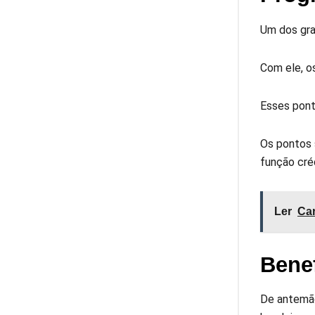
Um dos gra
Com ele, o
Esses pont
Os pontos 
função cré
Ler
Car
Bene
De antemão