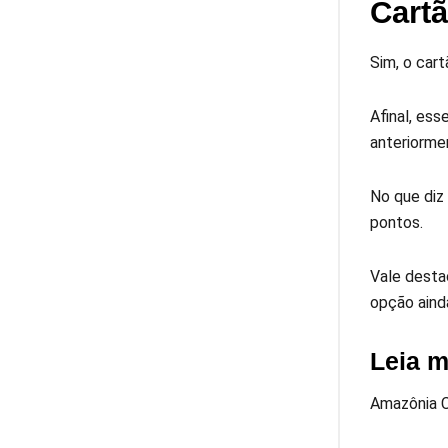
Cartã
Sim, o car
Afinal, es
anteriorme
No que diz
pontos.
Vale desta
opção aind
Leia m
Amazônia C