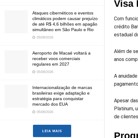
Visa
Ataques cibernéticos e eventos
Com funcio
climáticos podem causar prejuízo
de até R$ 4,6 bilhões em apagão
crédito Ba
simultâneo em São Paulo e Rio
estadual do
05/08/2026
Além de se
Aeroporto de Macaé voltará a
receber voos comerciais
anos compl
regulares em 2027
05/08/2026
A anuidade
pagamento 
Internacionalização de marcas
brasileiras exige adaptação e
estratégia para conquistar
Apesar das
mercado dos EUA
Platinum, 
05/08/2026
de cliente
LEIA MAIS
Prog