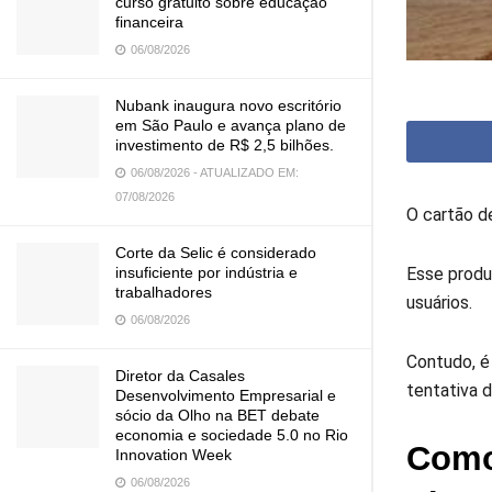
curso gratuito sobre educação
financeira
06/08/2026
Nubank inaugura novo escritório
em São Paulo e avança plano de
investimento de R$ 2,5 bilhões.
06/08/2026 - ATUALIZADO EM:
07/08/2026
O cartão d
Corte da Selic é considerado
Esse produ
insuficiente por indústria e
trabalhadores
usuários.
06/08/2026
Contudo, é
Diretor da Casales
tentativa d
Desenvolvimento Empresarial e
sócio da Olho na BET debate
economia e sociedade 5.0 no Rio
Como 
Innovation Week
06/08/2026