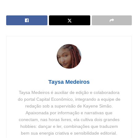
Taysa Medeiros
Taysa Medeiros é auxiliar de edição e colaboradora
do portal Capital Econômico, integrando a equipe de
redação sob a supervisão de Kayene Simão.
Apaixonada por informação e narrativas que
conectam, nas horas livres, ela cultiva dois grandes
hobbies: dançar e ler, combinações que traduzem
bem sua energia criativa e sensibilidade editorial.