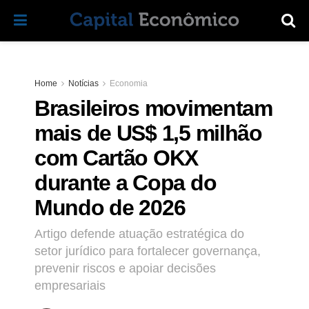
Home
Notícias
Economia
Brasileiros movimentam
mais de US$ 1,5 milhão
com Cartão OKX
durante a Copa do
Mundo de 2026
Artigo defende atuação estratégica do
setor jurídico para fortalecer governança,
prevenir riscos e apoiar decisões
empresariais