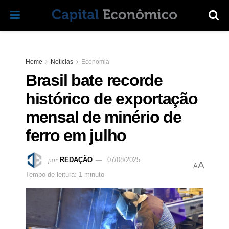
Home
Notícias
Economia
Brasil bate recorde
histórico de exportação
mensal de minério de
ferro em julho
por
REDAÇÃO
07/08/2025
A
A
Tempo de leitura: 1 minuto