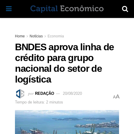
Home
Notícias
Economia
BNDES aprova linha de
crédito para grupo
nacional do setor de
logística
por
REDAÇÃO
20/08/2020
A
A
Tempo de leitura: 2 minutos